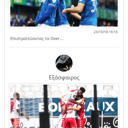
23/10/18 16:16
Επιστρατεύοντας τα Over…
Εξάσφαιρος