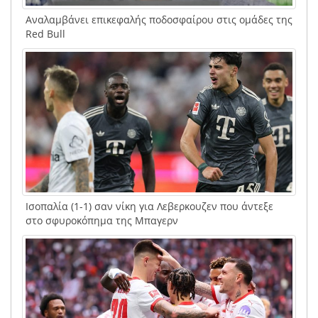
Αναλαμβάνει επικεφαλής ποδοσφαίρου στις ομάδες της
Red Bull
Ισοπαλία (1-1) σαν νίκη για Λεβερκουζεν που άντεξε
στο σφυροκόπημα της Μπαγερν