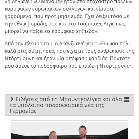
να δηλώνει: «Ο Μανουέλ ήταν στο στόχαστρο πολλών
κορυφαίων ευρωπαϊκών συλλόγων και είμαστε
χαρούμενοι που προτίμησε εμάς. Έχει δείξει τόσο με
την εθνική ομάδα, όσο και στο Τσάμπιονς Λιγκ, πως
μπορεί να παίξει σε κορυφαίο επίπεδο».
Από την πλευρά του, ο Ακανζί ανέφερε: «Ένιωσα πολύ
καλά στις συζητήσεις που είχα με τους ανθρώπους της
Ντόρτμουντ και ήταν μία απόφαση καρδιάς. Πάντοτε
μου άρεσε το ποδόσφαιρο που έπαιζε η Ντόρτμουντ».
Ειδήσεις από τη Μπουντεσλίγκα και όλα
τα υπόλοιπα ποδοσφαιρικά νέα της
Γερμανίας