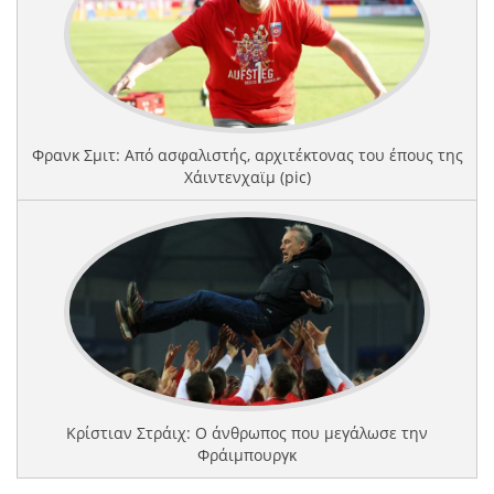
Φρανκ Σμιτ: Από ασφαλιστής, αρχιτέκτονας του έπους της
Χάιντενχαϊμ (pic)
Κρίστιαν Στράιχ: Ο άνθρωπος που μεγάλωσε την
Φράιμπουργκ