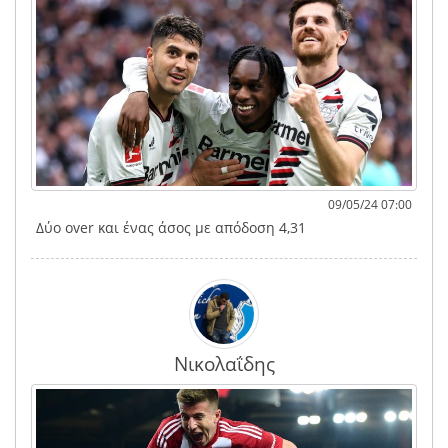
09/05/24 07:00
Δύο over και ένας άσος με απόδοση 4,31
Νικολαΐδης