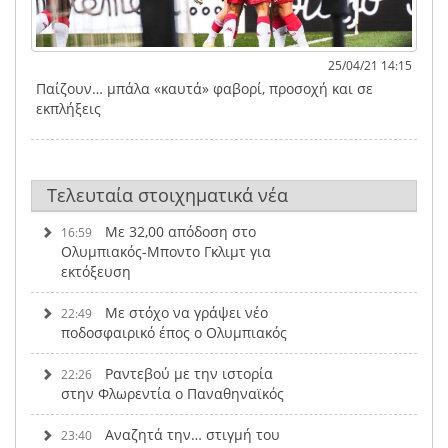
25/04/21 14:15
Παίζουν… μπάλα «καυτά» φαβορί, προσοχή και σε
εκπλήξεις
Τελευταία στοιχηματικά νέα
Με 32,00 απόδοση στο
16:59
Ολυμπιακός-Μποντο Γκλιμτ για
εκτόξευση
Με στόχο να γράψει νέο
22:49
ποδοσφαιρικό έπος ο Ολυμπιακός
Ραντεβού με την ιστορία
22:26
στην Φλωρεντία ο Παναθηναϊκός
Αναζητά την… στιγμή του
23:40