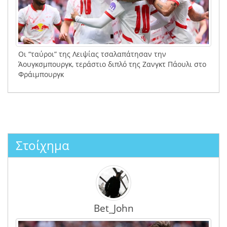
Οι “ταύροι” της Λειψίας τσαλαπάτησαν την
Άουγκσμπουργκ, τεράστιο διπλό της Ζανγκτ Πάουλι στο
Φράιμπουργκ
Στοίχημα
Bet_John