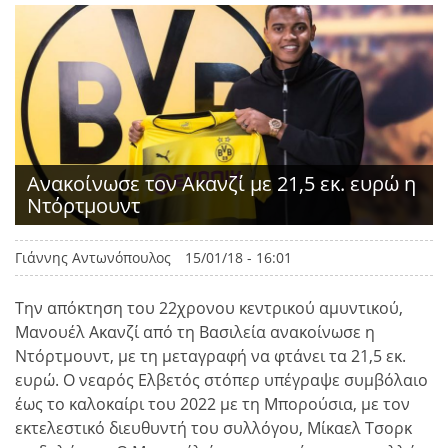
Ανακοίνωσε τον Ακανζί με 21,5 εκ. ευρώ η
Ντόρτμουντ
Γιάννης Αντωνόπουλος
15/01/18 - 16:01
Την απόκτηση του 22χρονου κεντρικού αμυντικού,
Μανουέλ Ακανζί από τη Βασιλεία ανακοίνωσε η
Ντόρτμουντ, με τη μεταγραφή να φτάνει τα 21,5 εκ.
ευρώ. Ο νεαρός Ελβετός στόπερ υπέγραψε συμβόλαιο
έως το καλοκαίρι του 2022 με τη Μπορούσια, με τον
εκτελεστικό διευθυντή του συλλόγου, Μίκαελ Τσορκ