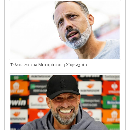
Τελειώνει τον Ματαράτσο η Χόφενχαϊμ