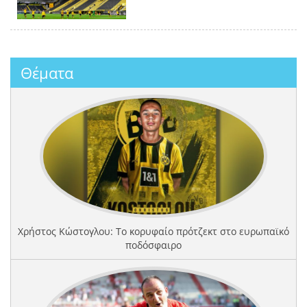
Θέματα
Χρήστος Κώστογλου: Το κορυφαίο πρότζεκτ στο ευρωπαϊκό
ποδόσφαιρο