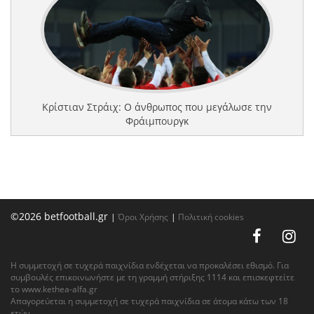
Κρίστιαν Στράιχ: Ο άνθρωπος που μεγάλωσε την
Φράιμπουργκ
©2026 betfootball.gr
|
Όροι Χρήσης
|
Πολιτική cookies
Η συμμετοχή σε τυχερά παιχνίδια ενδέχεται να προκαλέσει εθισμό. Για
συμβουλές επικοινωνήστε με τη γραμμή στήριξης 1114 και επισκεφτείτε
το
www.kethea-alfa.gr
Απαγορεύεται η συμμετοχή σε τυχερά παιχνίδια σε άτομα κάτω των 18
ετών.