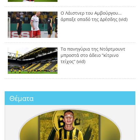
Ο Λάιστνερ του Αμβούργου…
άρπαξε οπαδό της Δρέσδης (vid)
Τα πανηγύρια της Ντόρτμουντ
μπροστά στο άδειο “κίτρινο
τείχος” (vid)
Θέματα