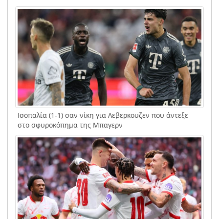
Ισοπαλία (1-1) σαν νίκη για Λεβερκουζεν που άντεξε
στο σφυροκόπημα της Μπαγερν