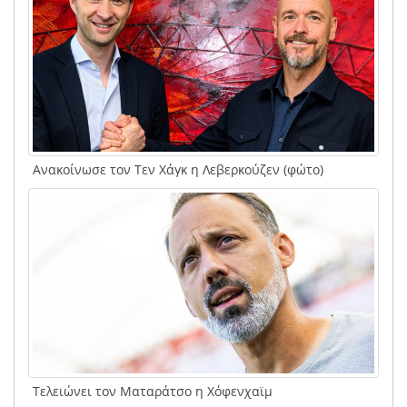
Ανακοίνωσε τον Τεν Χάγκ η Λεβερκούζεν (φώτο)
Τελειώνει τον Ματαράτσο η Χόφενχαϊμ