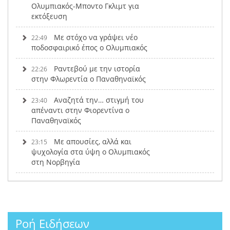
Ολυμπιακός-Μποντο Γκλιμτ για
εκτόξευση
Με στόχο να γράψει νέο
22:49
ποδοσφαιρικό έπος ο Ολυμπιακός
Ραντεβού με την ιστορία
22:26
στην Φλωρεντία ο Παναθηναϊκός
Αναζητά την… στιγμή του
23:40
απέναντι στην Φιορεντίνα ο
Παναθηναϊκός
Με απουσίες, αλλά και
23:15
ψυχολογία στα ύψη ο Ολυμπιακός
στη Νορβηγία
Ροή Ειδήσεων