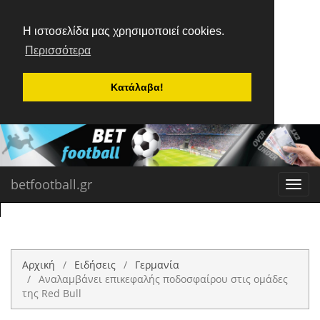
Η ιστοσελίδα μας χρησιμοποιεί cookies.
Περισσότερα
Κατάλαβα!
betfootball.gr
Toggl
navig
Αρχική
Ειδήσεις
Γερμανία
Αναλαμβάνει επικεφαλής ποδοσφαίρου στις ομάδες
της Red Bull