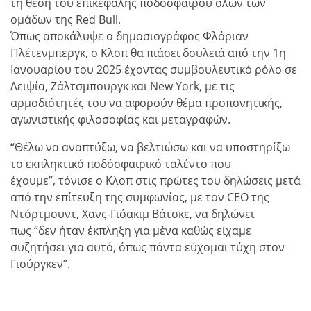
τη θέση του επικεφαλής ποδοσφαίρου όλων των
ομάδων της Red Bull.
Όπως αποκάλυψε ο δημοσιογράφος Φλόριαν
Πλέτενμπεργκ, ο Κλοπ θα πιάσει δουλειά από την 1η
Ιανουαρίου του 2025 έχοντας συμβουλευτικό ρόλο σε
Λειψία, Ζάλτσμπουργκ και New York, με τις
αρμοδιότητές του να αφορούν θέμα προπονητικής,
αγωνιστικής φιλοσοφίας και μεταγραφών.
“Θέλω να αναπτύξω, να βελτιώσω και να υποστηρίξω
το εκπληκτικό ποδόσφαιρικό ταλέντο που
έχουμε”, τόνισε ο Κλοπ στις πρώτες του δηλώσεις μετά
από την επίτευξη της συμφωνίας, με τον CEO της
Ντόρτμουντ, Χανς-Γιόακιμ Βάτσκε, να δηλώνει
πως “δεν ήταν έκπληξη για μένα καθώς είχαμε
συζητήσει για αυτό, όπως πάντα εύχομαι τύχη στον
Γιούργκεν”.