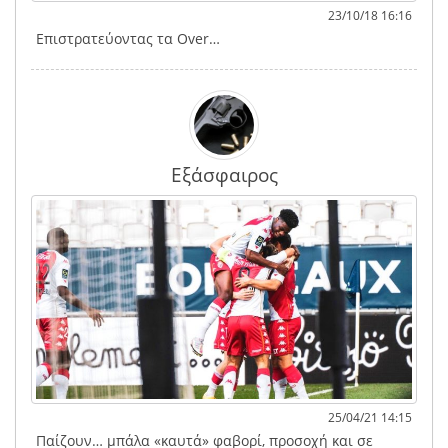
23/10/18 16:16
Επιστρατεύοντας τα Over…
Εξάσφαιρος
25/04/21 14:15
Παίζουν… μπάλα «καυτά» φαβορί, προσοχή και σε