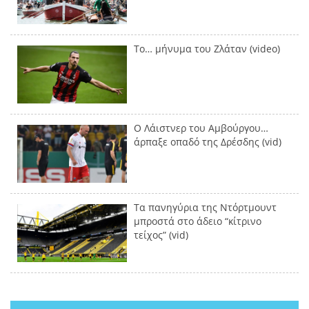
Το… μήνυμα του Ζλάταν (video)
Ο Λάιστνερ του Αμβούργου…
άρπαξε οπαδό της Δρέσδης (vid)
Τα πανηγύρια της Ντόρτμουντ
μπροστά στο άδειο “κίτρινο
τείχος” (vid)