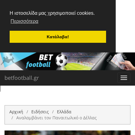
Η ιστοσελίδα μας χρησιμοποιεί cookies.
Περισσότερα
Κατάλαβα!
betfootball.gr
Toggl
navig
Αρχική
Ειδήσεις
Ελλάδα
Αναλαμβάνει τον Παναιτωλικό ο Δέλλας