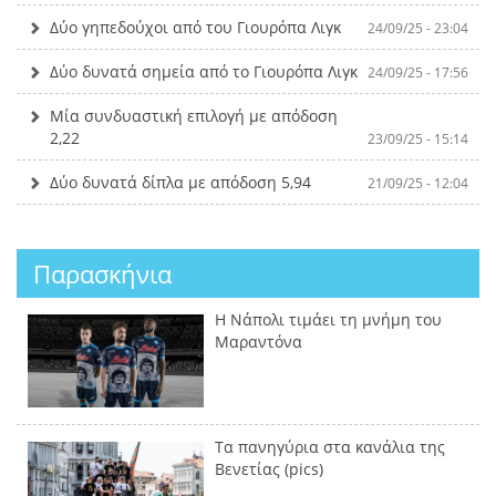
Δύο γηπεδούχοι από του Γιουρόπα Λιγκ
24/09/25 - 23:04
Δύο δυνατά σημεία από το Γιουρόπα Λιγκ
24/09/25 - 17:56
Μία συνδυαστική επιλογή με απόδοση
2,22
23/09/25 - 15:14
Δύο δυνατά δίπλα με απόδοση 5,94
21/09/25 - 12:04
Παρασκήνια
Η Νάπολι τιμάει τη μνήμη του
Μαραντόνα
Τα πανηγύρια στα κανάλια της
Βενετίας (pics)