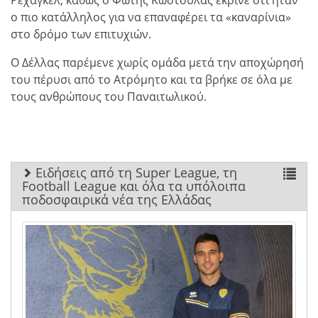
Ρεχάγκελ, καθώς ο Φώτης Κωστούλας έκρινε ότι ήταν
ο πιο κατάλληλος για να επαναφέρει τα «καναρίνια»
στο δρόμο των επιτυχιών.
O Δέλλας παρέμενε χωρίς ομάδα μετά την αποχώρησή
του πέρυσι από το Ατρόμητο και τα βρήκε σε όλα με
τους ανθρώπους του Παναιτωλικού.
Ειδήσεις από τη Super League, τη
Football League και όλα τα υπόλοιπα
ποδοσφαιρικά νέα της Ελλάδας