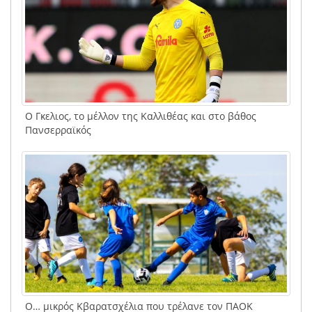
Ο Γκελιος, το μέλλον της Καλλιθέας και στο βάθος
Πανσερραϊκός
Ο… μικρός Κβαρατσχέλια που τρέλανε τον ΠΑΟΚ