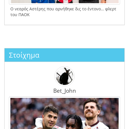
Ο νεαρός Αστέρης που αρνήθηκε δις το έντονο… φλερτ
του ΠΑΟΚ
Στοίχημα
Bet_John