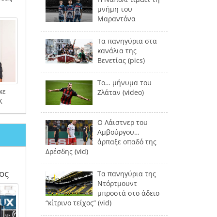
μνήμη του
Μαραντόνα
Τα πανηγύρια στα
κανάλια της
Βενετίας (pics)
Το… μήνυμα του
κε
Ζλάταν (video)
Κ
Ο Λάιστνερ του
Αμβούργου…
άρπαξε οπαδό της
Δρέσδης (vid)
ος
Τα πανηγύρια της
Ντόρτμουντ
μπροστά στο άδειο
“κίτρινο τείχος” (vid)