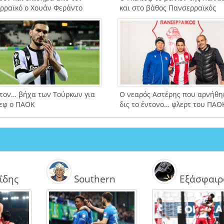
ρραϊκό ο Χουάν Φεράντο
και στο βάθος Πανσερραϊκός
 τον… βήχα των Τούρκων για
Ο νεαρός Αστέρης που αρνήθη
εφ ο ΠΑΟΚ
δις το έντονο… φλερτ του ΠΑΟ
ΐδης
Southern
Εξάσφαιρ