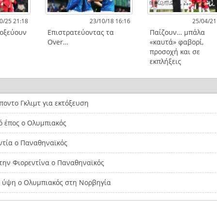
0/25 21:18
23/10/18 16:16
25/04/21
τοξεύουν
Επιστρατεύοντας τα
Παίζουν… μπάλα
Over…
«καυτά» φαβορί,
προσοχή και σε
εκπλήξεις
οντο Γκλιμτ για εκτόξευση
ό έπος ο Ολυμπιακός
ντία ο Παναθηναϊκός
την Φιορεντίνα ο Παναθηναϊκός
α ύψη ο Ολυμπιακός στη Νορβηγία