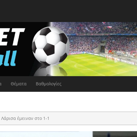
α
Θέματα
Βαθμολογίες
 Λάρισα έμειναν στο 1-1