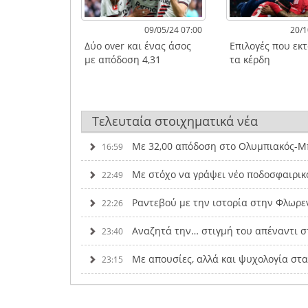
09/05/24 07:00
20/1
Δύο over και ένας άσος
Επιλογές που εκ
με απόδοση 4,31
τα κέρδη
Τελευταία στοιχηματικά νέα
Με 32,00 απόδοση στο Ολυμπιακός-Μπ
16:59
Με στόχο να γράψει νέο ποδοσφαιρικ
22:49
Ραντεβού με την ιστορία στην Φλωρε
22:26
Αναζητά την… στιγμή του απέναντι σ
23:40
Με απουσίες, αλλά και ψυχολογία στ
23:15