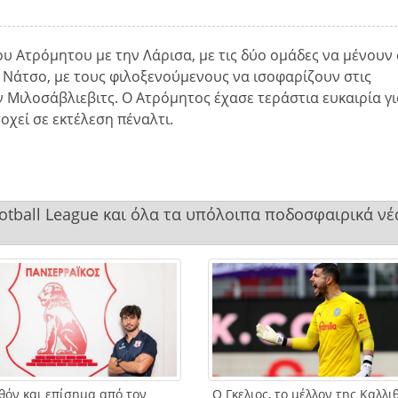
 Ατρόμητου με την Λάρισα, με τις δύο ομάδες να μένουν 
ν Νάτσο, με τους φιλοξενούμενους να ισοφαρίζουν στις
 Μιλοσάβλιεβιτς. Ο Ατρόμητος έχασε τεράστια ευκαιρία γι
τοχεί σε εκτέλεση πέναλτι.
ootball League και όλα τα υπόλοιπα ποδοσφαιρικά νέ
θόν και επίσημα από τον
Ο Γκελιος, το μέλλον της Καλλι