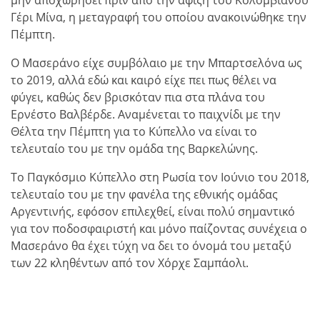
μην αποχωρήσει πριν από την άφιξη του Κολομβιανού
Γέρι Μίνα, η μεταγραφή του οποίου ανακοινώθηκε την
Πέμπτη.
Ο Μασεράνο είχε συμβόλαιο με την Μπαρτσελόνα ως
το 2019, αλλά εδώ και καιρό είχε πει πως θέλει να
φύγει, καθώς δεν βρισκόταν πια στα πλάνα του
Ερνέστο Βαλβέρδε. Αναμένεται το παιχνίδι με την
Θέλτα την Πέμπτη για το Κύπελλο να είναι το
τελευταίο του με την ομάδα της Βαρκελώνης.
Το Παγκόσμιο Κύπελλο στη Ρωσία τον Ιούνιο του 2018,
τελευταίο του με την φανέλα της εθνικής ομάδας
Αργεντινής, εφόσον επιλεχθεί, είναι πολύ σημαντικό
για τον ποδοσφαιριστή και μόνο παίζοντας συνέχεια ο
Μασεράνο θα έχει τύχη να δει το όνομά του μεταξύ
των 22 κληθέντων από τον Χόρχε Σαμπάολι.