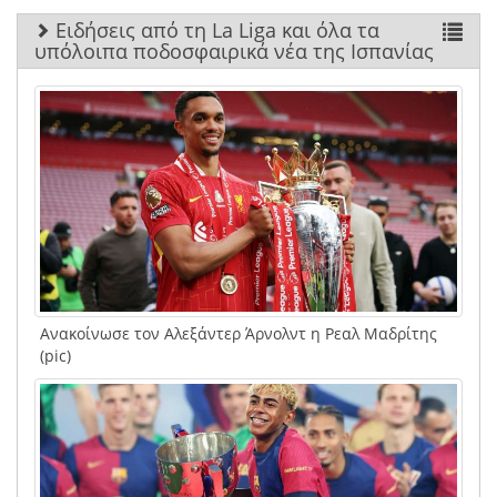
Ειδήσεις από τη La Liga και όλα τα
υπόλοιπα ποδοσφαιρικά νέα της Ισπανίας
Ανακοίνωσε τον Αλεξάντερ Άρνολντ η Ρεαλ Μαδρίτης
(pic)