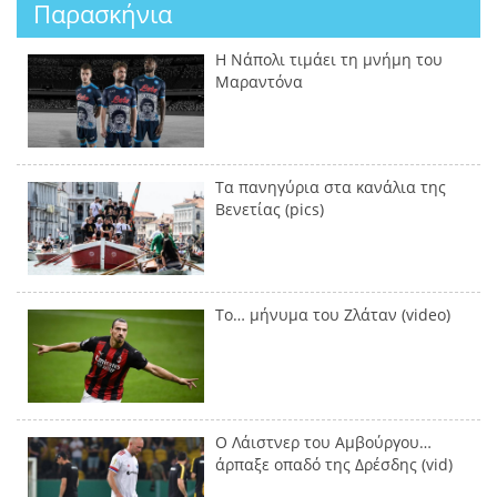
Παρασκήνια
Η Νάπολι τιμάει τη μνήμη του
Μαραντόνα
Τα πανηγύρια στα κανάλια της
Βενετίας (pics)
Το… μήνυμα του Ζλάταν (video)
Ο Λάιστνερ του Αμβούργου…
άρπαξε οπαδό της Δρέσδης (vid)