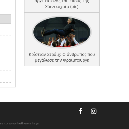
αρχιτέκτονας του έπους της
Χάιντενχαϊμ (pic)
Κρίστιαν Στράιχ: Ο άνθρωπος που
μεγάλωσε την Φράιμπουργκ
ίτε το
www.kethea-alfa.gr