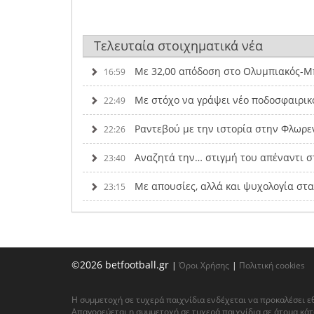
Τελευταία στοιχηματικά νέα
Με 32,00 απόδοση στο Ολυμπιακός-Μπ
16:59
Με στόχο να γράψει νέο ποδοσφαιρικ
22:49
Ραντεβού με την ιστορία στην Φλωρε
22:26
Αναζητά την… στιγμή του απέναντι σ
23:40
Με απουσίες, αλλά και ψυχολογία στ
23:15
©2026 betfootball.gr
|
Όροι Χρήσης
|
Πολιτική cookies
Η συμμετοχή σε τυχερά παιχνίδια ενδέχεται να προκαλέσει ε
Απαγορεύεται η συμμετοχή σε τυχερά παιχνίδια σε άτομα κάτ