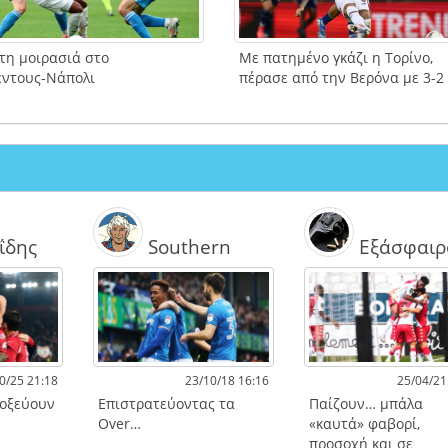
τη μοιρασιά στο
Με πατημένο γκάζι η Τορίνο,
έντους-Νάπολι
πέρασε από την Βερόνα με 3-2
ΐδης
Southern
Εξάσφαιρ
0/25 21:18
23/10/18 16:16
25/04/21
τοξεύουν
Επιστρατεύοντας τα
Παίζουν… μπάλα
Over…
«καυτά» φαβορί,
προσοχή και σε