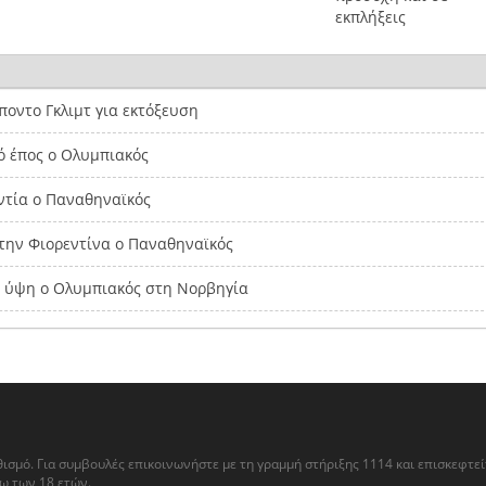
εκπλήξεις
οντο Γκλιμτ για εκτόξευση
ό έπος ο Ολυμπιακός
ντία ο Παναθηναϊκός
την Φιορεντίνα ο Παναθηναϊκός
α ύψη ο Ολυμπιακός στη Νορβηγία
θισμό. Για συμβουλές επικοινωνήστε με τη γραμμή στήριξης 1114 και επισκεφτε
ω των 18 ετών.