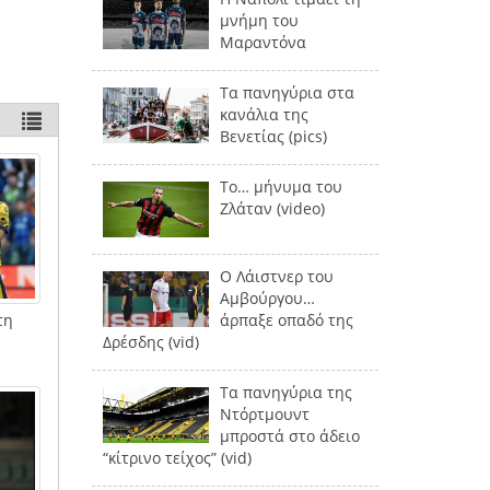
μνήμη του
Μαραντόνα
Τα πανηγύρια στα
κανάλια της
Βενετίας (pics)
Το… μήνυμα του
Ζλάταν (video)
Ο Λάιστνερ του
Αμβούργου…
άρπαξε οπαδό της
τη
Δρέσδης (vid)
Τα πανηγύρια της
Ντόρτμουντ
μπροστά στο άδειο
“κίτρινο τείχος” (vid)