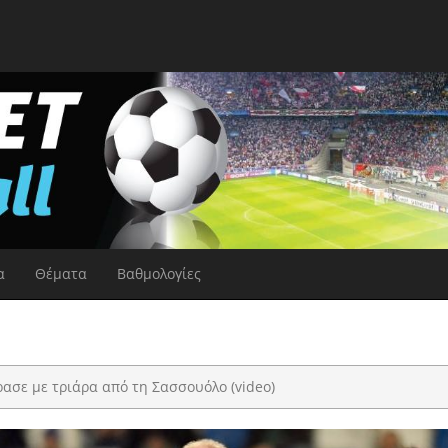
α
Θέματα
Βαθμολογίες
ασε με τριάρα από τη Σασσουόλο (video)