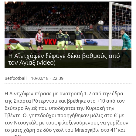
Η Αϊντχόφεν ξέφυγε δέκα βαθμούς από
τον Άγιαξ (video)
Betfootball
10/02/18 - 22:39
Η Αϊντχόφεν πέρασε με ανατροπή 1-2 από την έδρα
της Σπάρτα Ρότερνταμ και βρέθηκε στο +10 από τον
δεύτερο Άγιαξ που υποδέχεται την Κυριακή την
Τβέντε. Οι γηπεδούχοι προηγήθηκαν μόλις στο 6’ με
τον Ντουγκάλ, με τους φιλοξενούμενους να γυρίζουν
το ματς χάρη σε δύο γκολ του Μπεργκβίν στο 41’ και