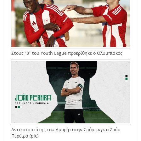
Στους “8” του Youth Lague προκρίθηκε ο Ολυμπιακός
Αντικαταστάτης του Αμορίμ στην Σπόρτινγκ ο Ζοάο
Περέιρα (pic)