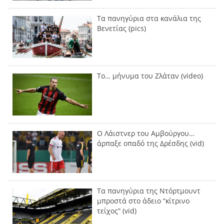
Τα πανηγύρια στα κανάλια της
Βενετίας (pics)
Το… μήνυμα του Ζλάταν (video)
Ο Λάιστνερ του Αμβούργου…
άρπαξε οπαδό της Δρέσδης (vid)
Τα πανηγύρια της Ντόρτμουντ
μπροστά στο άδειο “κίτρινο
τείχος” (vid)