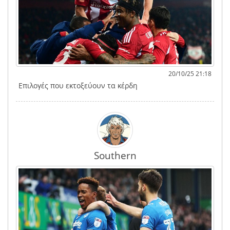
20/10/25 21:18
Επιλογές που εκτοξεύουν τα κέρδη
Southern