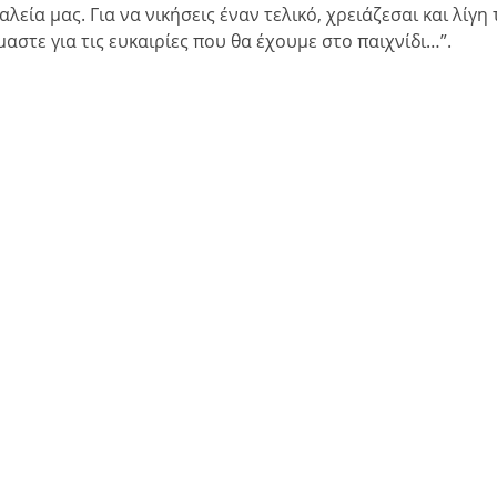
λεία μας. Για να νικήσεις έναν τελικό, χρειάζεσαι και λίγη 
μαστε για τις ευκαιρίες που θα έχουμε στο παιχνίδι…”.