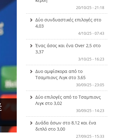
κέρδη
20/10/25 - 21:18
Δύο συνδυαστικές επιλογές στο
4,03
4/10/25 - 07:43
Ένας άσος και ένα Over 2,5 στο
3,37
3/10/25 - 16:23
Δυο αμφίσκορα από το
Τσαμπιονς Λιγκ στο 3,65
30/09/25 - 23:05
Δύο επιλογές από το Τσαμπιονς
Λιγκ στο 3,02
έ
30/09/25 - 14:23
Δυάδα άσων στο 8,12 και ένα
διπλό στο 3,00
27/09/25 - 15:33