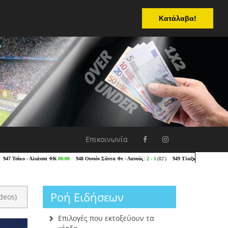
Κατάλαβα!
Επικοινωνία
Ροή Ειδήσεων
deos)
Επιλογές που εκτοξεύουν τα