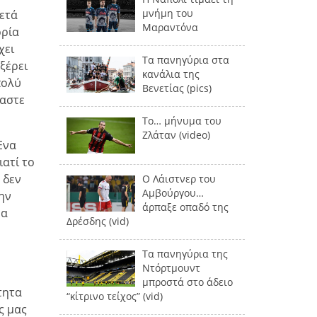
μνήμη του
μετά
Μαραντόνα
ορία
χει
Τα πανηγύρια στα
ξέρει
κανάλια της
πολύ
Βενετίας (pics)
μαστε
Το… μήνυμα του
Ζλάταν (video)
Ένα
ιατί το
 δεν
Ο Λάιστνερ του
Αμβούργου…
την
άρπαξε οπαδό της
να
Δρέσδης (vid)
Τα πανηγύρια της
Ντόρτμουντ
μπροστά στο άδειο
τητα
“κίτρινο τείχος” (vid)
ς μας