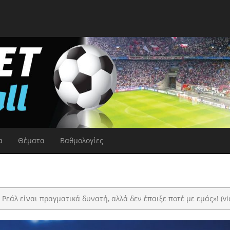
α
Θέματα
Βαθμολογίες
 Ρεάλ είναι πραγματικά δυνατή, αλλά δεν έπαιξε ποτέ με εμάς»! (vi