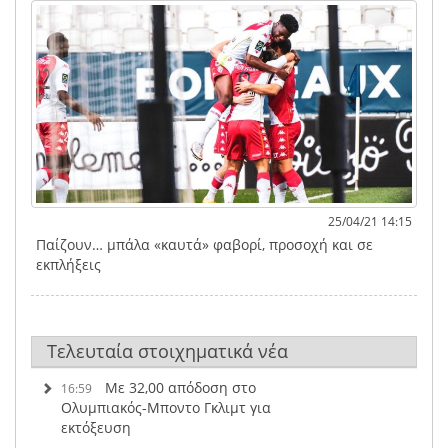
25/04/21 14:15
Παίζουν… μπάλα «καυτά» φαβορί, προσοχή και σε
εκπλήξεις
Τελευταία στοιχηματικά νέα
Με 32,00 απόδοση στο
16:59
Ολυμπιακός-Μποντο Γκλιμτ για
εκτόξευση