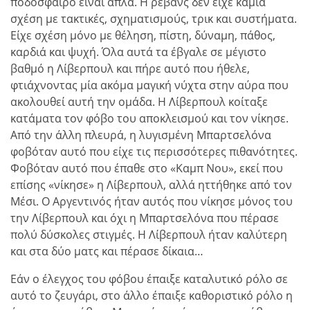
ποδόσφαιρο είναι απλά. Η ρεβάνς δεν είχε καμία
σχέση με τακτικές, σχηματισμούς, τρικ και συστήματα.
Είχε σχέση μόνο με θέληση, πίστη, δύναμη, πάθος,
καρδιά και ψυχή. Όλα αυτά τα έβγαλε σε μέγιστο
βαθμό η Λίβερπουλ και πήρε αυτό που ήθελε,
φτιάχνοντας μία ακόμα μαγική νύχτα στην αύρα που
ακολουθεί αυτή την ομάδα. Η Λίβερπουλ κοίταξε
κατάματα τον φόβο του αποκλεισμού και τον νίκησε.
Από την άλλη πλευρά, η λυγισμένη Μπαρτσελόνα
φοβόταν αυτό που είχε τις περισσότερες πιθανότητες.
Φοβόταν αυτό που έπαθε στο «Καμπ Νου», εκεί που
επίσης «νίκησε» η Λίβερπουλ, αλλά ηττήθηκε από τον
Μέσι. Ο Αργεντινός ήταν αυτός που νίκησε μόνος του
την Λίβερπουλ και όχι η Μπαρτσελόνα που πέρασε
πολύ δύσκολες στιγμές. Η Λίβερπουλ ήταν καλύτερη
και στα δύο ματς και πέρασε δίκαια…
Εάν ο έλεγχος του φόβου έπαιξε καταλυτικό ρόλο σε
αυτό το ζευγάρι, στο άλλο έπαιξε καθοριστικό ρόλο η