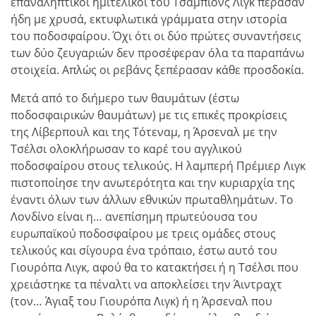
επαναληπτικοί ημιτελικοί του Τσάμπιονς Λιγκ πέρασαν
ήδη με χρυσά, εκτυφλωτικά γράμματα στην ιστορία
του ποδοσφαίρου. Όχι ότι οι δύο πρώτες συναντήσεις
των δύο ζευγαριών δεν προσέφεραν όλα τα παραπάνω
στοιχεία. Απλώς οι ρεβάνς ξεπέρασαν κάθε προσδοκία.
Μετά από το διήμερο των θαυμάτων (έστω
ποδοσφαιρικών θαυμάτων) με τις επικές προκρίσεις
της Λίβερπουλ και της Τότεναμ, η Άρσεναλ με την
Τσέλσι ολοκλήρωσαν το καρέ του αγγλικού
ποδοσφαίρου στους τελικούς. Η λαμπερή Πρέμιερ Λιγκ
πιστοποίησε την ανωτερότητα και την κυριαρχία της
έναντι όλων των άλλων εθνικών πρωταθλημάτων. Το
Λονδίνο είναι η… ανεπίσημη πρωτεύουσα του
ευρωπαϊκού ποδοσφαίρου με τρεις ομάδες στους
τελικούς και σίγουρα ένα τρόπαιο, έστω αυτό του
Γιουρόπα Λιγκ, αφού θα το κατακτήσει ή η Τσέλσι που
χρειάστηκε τα πέναλτι να αποκλείσει την Άιντραχτ
(τον… Άγιαξ του Γιουρόπα Λιγκ) ή η Άρσεναλ που