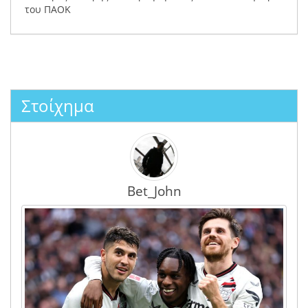
του ΠΑΟΚ
Στοίχημα
Bet_John