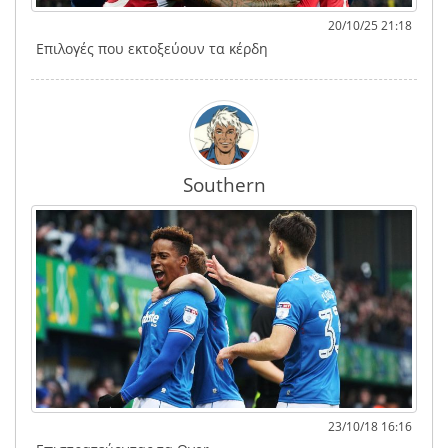
20/10/25 21:18
Επιλογές που εκτοξεύουν τα κέρδη
Southern
23/10/18 16:16