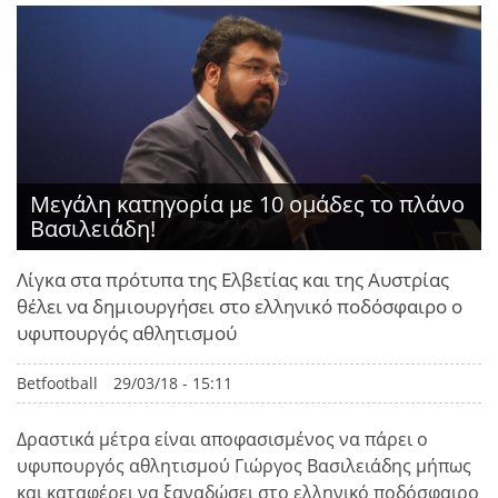
Μεγάλη κατηγορία με 10 ομάδες το πλάνο
Βασιλειάδη!
Λίγκα στα πρότυπα της Ελβετίας και της Αυστρίας
θέλει να δημιουργήσει στο ελληνικό ποδόσφαιρο ο
υφυπουργός αθλητισμού
Betfootball
29/03/18 - 15:11
Δραστικά μέτρα είναι αποφασισμένος να πάρει ο
υφυπουργός αθλητισμού Γιώργος Βασιλειάδης μήπως
και καταφέρει να ξαναδώσει στο ελληνικό ποδόσφαιρο