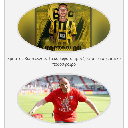
Χρήστος Κώστογλου: Το κορυφαίο πρότζεκτ στο ευρωπαϊκό
ποδόσφαιρο