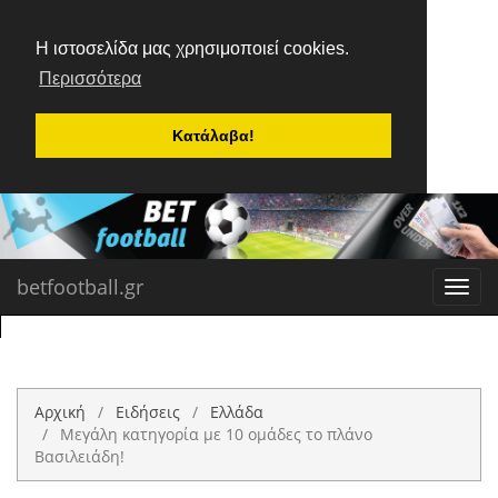
Η ιστοσελίδα μας χρησιμοποιεί cookies.
Περισσότερα
Κατάλαβα!
betfootball.gr
Toggl
navig
Αρχική
Ειδήσεις
Ελλάδα
Μεγάλη κατηγορία με 10 ομάδες το πλάνο
Βασιλειάδη!