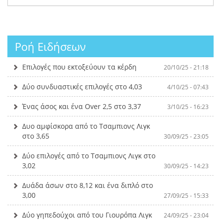
Ροή Ειδήσεων
Επιλογές που εκτοξεύουν τα κέρδη
20/10/25 - 21:18
Δύο συνδυαστικές επιλογές στο 4,03
4/10/25 - 07:43
Ένας άσος και ένα Over 2,5 στο 3,37
3/10/25 - 16:23
Δυο αμφίσκορα από το Τσαμπιονς Λιγκ
στο 3,65
30/09/25 - 23:05
Δύο επιλογές από το Τσαμπιονς Λιγκ στο
3,02
30/09/25 - 14:23
Δυάδα άσων στο 8,12 και ένα διπλό στο
3,00
27/09/25 - 15:33
Δύο γηπεδούχοι από του Γιουρόπα Λιγκ
24/09/25 - 23:04