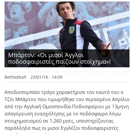
Μπάρτον: «Οι μισοί Άγγλοι
ποδοσφαιριστές παίζουν στοίχημα»!
Betfootball
23/01/18 - 14:09
Αποδιοπομπαίο τράγο χαρακτήρισε τον εαυτό του ο
Τζόι Μπάρτον που τιμωρήθηκε τον περασμένο Απρίλιο
από την Αγγλική Ομοσπονδία Ποδοσφαίρου με 13μηνη
απαγόρευση ενασχόλησης με το ποδόσφαιρο λόγω
στοιχηματισμού σε 1.260 ματς, υποστηρίζοντας
παράλληλα πως οι μισοί Εγγλέζοι ποδοσφαιριστές