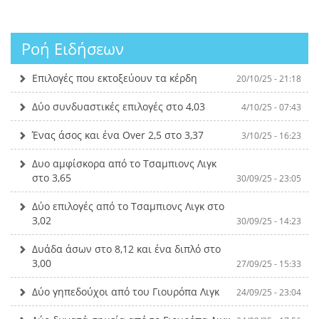
Ροή Ειδήσεων
Επιλογές που εκτοξεύουν τα κέρδη
20/10/25 - 21:18
Δύο συνδυαστικές επιλογές στο 4,03
4/10/25 - 07:43
Ένας άσος και ένα Over 2,5 στο 3,37
3/10/25 - 16:23
Δυο αμφίσκορα από το Τσαμπιονς Λιγκ
στο 3,65
30/09/25 - 23:05
Δύο επιλογές από το Τσαμπιονς Λιγκ στο
3,02
30/09/25 - 14:23
Δυάδα άσων στο 8,12 και ένα διπλό στο
3,00
27/09/25 - 15:33
Δύο γηπεδούχοι από του Γιουρόπα Λιγκ
24/09/25 - 23:04