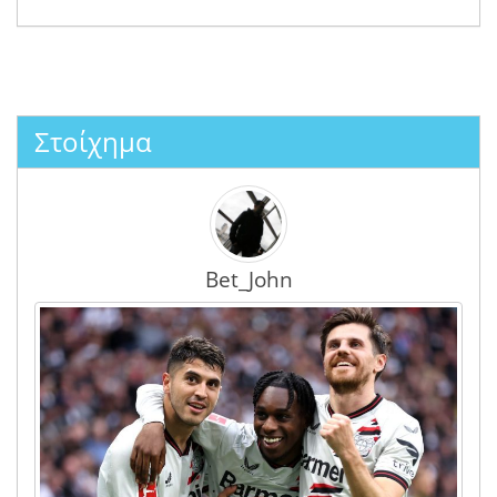
Στοίχημα
Bet_John