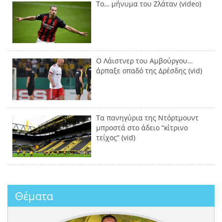
Το… μήνυμα του Ζλάταν (video)
Ο Λάιστνερ του Αμβούργου…
άρπαξε οπαδό της Δρέσδης (vid)
Τα πανηγύρια της Ντόρτμουντ
μπροστά στο άδειο “κίτρινο
τείχος” (vid)
Θέματα