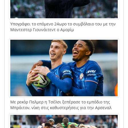
Υπογράφει το επόμενο 24ωρο το συμβόλαιο του με την
Μαντεστερ Γιουνάιτεντ ο Αμορίμ
Με ρεκόρ Παλμερ η Τσέλσι ξεπέρασε το εμπόδιο της
Μπράιτον, νίκη στις καθυστερήσεις για την Αρσεναλ