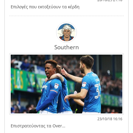
Επιλογές που εκτοξεύουν τα κέρδη
Southern
23/10/18 16:16
Επιστρατεύοντας τα Over…