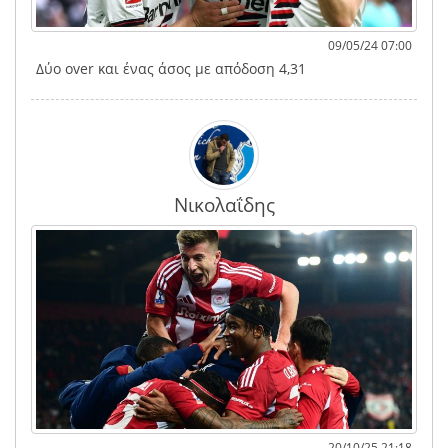
09/05/24 07:00
Δύο over και ένας άσος με απόδοση 4,31
Νικολαΐδης
20/10/25 21:18