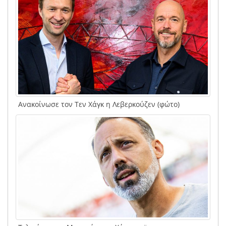
Ανακοίνωσε τον Τεν Χάγκ η Λεβερκούζεν (φώτο)