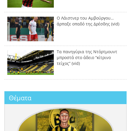
Ο Λάιστνερ του Αμβούργου…
άρπαξε οπαδό της Δρέσδης (vid)
Τα πανηγύρια της Ντόρτμουντ
μπροστά στο άδειο “κίτρινο
τείχος” (vid)
Θέματα