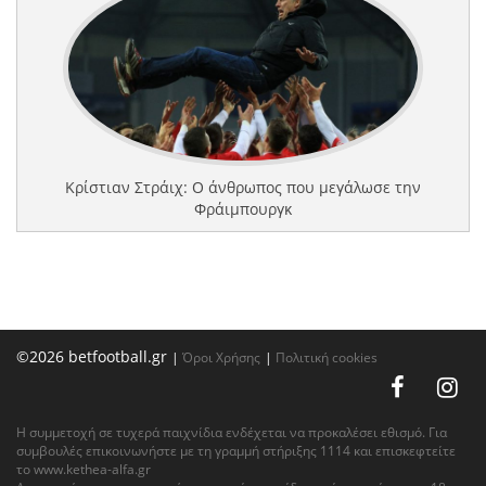
Κρίστιαν Στράιχ: Ο άνθρωπος που μεγάλωσε την
Φράιμπουργκ
©2026 betfootball.gr
|
Όροι Χρήσης
|
Πολιτική cookies
Η συμμετοχή σε τυχερά παιχνίδια ενδέχεται να προκαλέσει εθισμό. Για
συμβουλές επικοινωνήστε με τη γραμμή στήριξης 1114 και επισκεφτείτε
το
www.kethea-alfa.gr