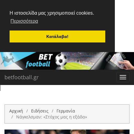
Η ιστοσελίδα μας χρησιμοποιεί cookies.
Περισσότερα
Κατάλαβα!
betfootball.gr
Toggl
navig
Αρχική
Ειδήσεις
Γερμανία
Νάγκελσμαν: «Στόχος μας η εξάδα»