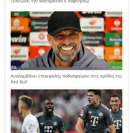
Τελειώνει τον Ματαράτσο η Χόφενχαϊμ
Αναλαμβάνει επικεφαλής ποδοσφαίρου στις ομάδες της
Red Bull