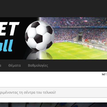
α
Θέματα
Βαθμολογίες
ριμένοντας τη σέντρα του τελικού!