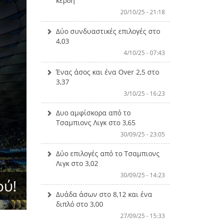
κέρδη
20/10/25 - 21:18
Δύο συνδυαστικές επιλογές στο
4,03
4/10/25 - 07:43
Ένας άσος και ένα Over 2,5 στο
3,37
3/10/25 - 16:23
Δυο αμφίσκορα από το
Τσαμπιονς Λιγκ στο 3,65
30/09/25 - 23:05
Δύο επιλογές από το Τσαμπιονς
Λιγκ στο 3,02
30/09/25 - 14:23
ού!
Δυάδα άσων στο 8,12 και ένα
διπλό στο 3,00
27/09/25 - 15:33