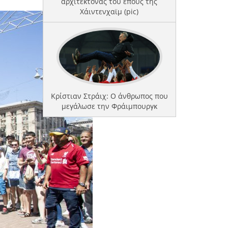
αρχιτέκτονας του έπους της
Χάιντενχαϊμ (pic)
Κρίστιαν Στράιχ: Ο άνθρωπος που
μεγάλωσε την Φράιμπουργκ