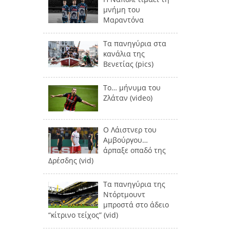
μνήμη του
Μαραντόνα
Τα πανηγύρια στα
κανάλια της
Βενετίας (pics)
Το… μήνυμα του
Ζλάταν (video)
Ο Λάιστνερ του
Αμβούργου…
άρπαξε οπαδό της
Δρέσδης (vid)
Τα πανηγύρια της
Ντόρτμουντ
μπροστά στο άδειο
“κίτρινο τείχος” (vid)