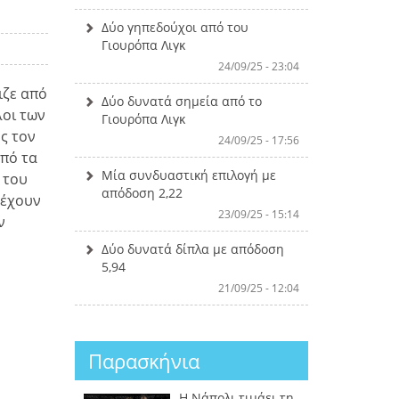
Δύο γηπεδούχοι από του
Γιουρόπα Λιγκ
24/09/25 - 23:04
ιζε από
Δύο δυνατά σημεία από το
λοι των
Γιουρόπα Λιγκ
ς τον
24/09/25 - 17:56
από τα
Μία συνδυαστική επιλογή με
 του
απόδοση 2,22
 έχουν
23/09/25 - 15:14
ν
Δύο δυνατά δίπλα με απόδοση
5,94
21/09/25 - 12:04
Παρασκήνια
Η Νάπολι τιμάει τη