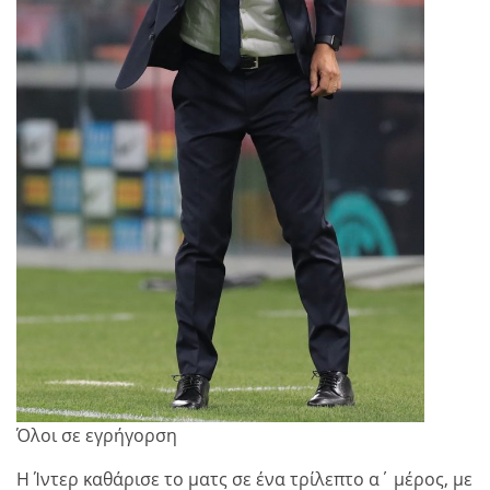
Όλοι σε εγρήγορση
Η Ίντερ καθάρισε το ματς σε ένα τρίλεπτο α΄ μέρος, με