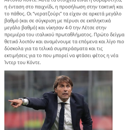
η ένταση στο παιχνίδι, η προσήλωση στην τακτική και
το πάθος. Οι “νερατζούρι” τα είχαν σε αρκετά μεγάλο
βαθμό (και σε σύγκριση με πέρυσι σε εκπληκτικά
μεγάλο βαθμό) και νίκησαν 4-0 την Λέτσε στην
πρεμιέρα του ιταλικού πρωταθλήματος. Πρώτο δείγμα
θετικό λοιπόν και αναμένουμε τα επόμενα και λίγο πιο
δύσκολα για τα τελικά συμπεράσματα και τις
εκτιμήσεις για το που μπορεί να φτάσει φέτος η νέα
Ίντερ του Κόντε.