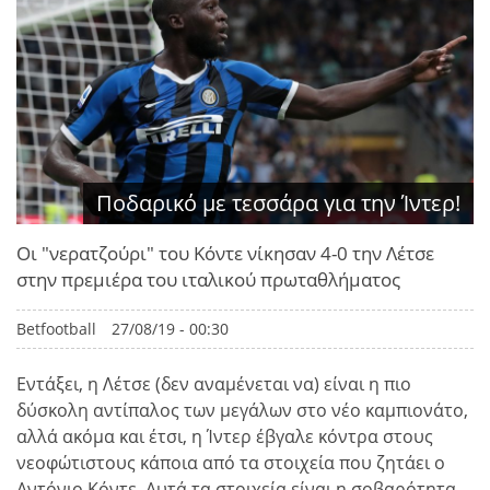
Ποδαρικό με τεσσάρα για την Ίντερ!
Οι "νερατζούρι" του Κόντε νίκησαν 4-0 την Λέτσε
στην πρεμιέρα του ιταλικού πρωταθλήματος
Betfootball
27/08/19 - 00:30
Εντάξει, η Λέτσε (δεν αναμένεται να) είναι η πιο
δύσκολη αντίπαλος των μεγάλων στο νέο καμπιονάτο,
αλλά ακόμα και έτσι, η Ίντερ έβγαλε κόντρα στους
νεοφώτιστους κάποια από τα στοιχεία που ζητάει ο
Αντόνιο Κόντε. Αυτά τα στοιχεία είναι η σοβαρότητα,