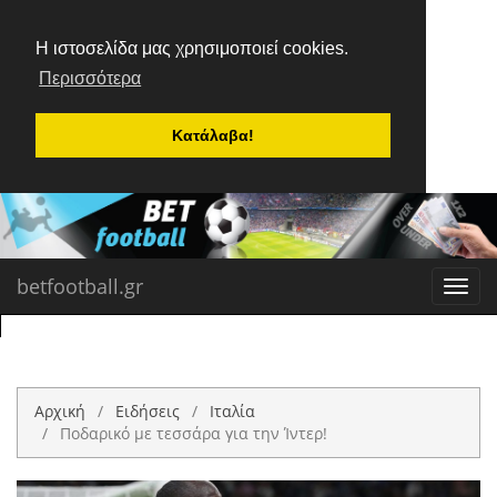
Η ιστοσελίδα μας χρησιμοποιεί cookies.
Περισσότερα
Κατάλαβα!
betfootball.gr
Toggl
navig
Αρχική
Ειδήσεις
Ιταλία
Ποδαρικό με τεσσάρα για την Ίντερ!