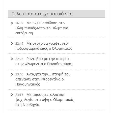
Τελευταία στοιχηματικά νέα
Με 32,00 απόδοση στο
16:59
Ολυμπιακός-Μποντο Γκλιμτ για
εκτόξευση
Με στόχο να γράψει νέο
22:49
ποδοσφαιρικό έπος ο Ολυμπιακός
Ραντεβού με την ιστορία
22:26
στην Φλωρεντία ο Παναθηναϊκός
Αναζητά την… στιγμή του
23:40
απέναντι στην Φιορεντίνα ο
Παναθηναϊκός
Με απουσίες, αλλά και
23:15
ψυχολογία στα ύψη ο Ολυμπιακός
στη Νορβηγία