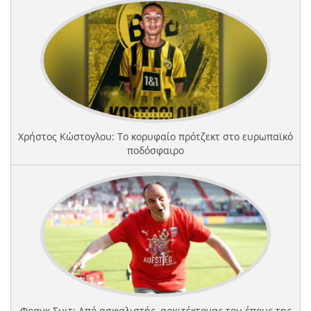
Χρήστος Κώστογλου: Το κορυφαίο πρότζεκτ στο ευρωπαϊκό
ποδόσφαιρο
Φρανκ Σμιτ: Από ασφαλιστής, αρχιτέκτονας του έπους της