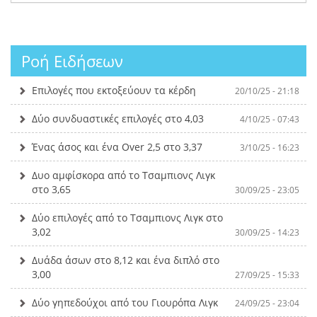
Ροή Ειδήσεων
Επιλογές που εκτοξεύουν τα κέρδη
20/10/25 - 21:18
Δύο συνδυαστικές επιλογές στο 4,03
4/10/25 - 07:43
Ένας άσος και ένα Over 2,5 στο 3,37
3/10/25 - 16:23
Δυο αμφίσκορα από το Τσαμπιονς Λιγκ
στο 3,65
30/09/25 - 23:05
Δύο επιλογές από το Τσαμπιονς Λιγκ στο
3,02
30/09/25 - 14:23
Δυάδα άσων στο 8,12 και ένα διπλό στο
3,00
27/09/25 - 15:33
Δύο γηπεδούχοι από του Γιουρόπα Λιγκ
24/09/25 - 23:04