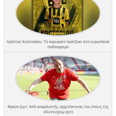
Χρήστος Κώστογλου: Το κορυφαίο πρότζεκτ στο ευρωπαϊκό
ποδόσφαιρο
Φρανκ Σμιτ: Από ασφαλιστής, αρχιτέκτονας του έπους της
Χάιντενχαϊμ (pic)