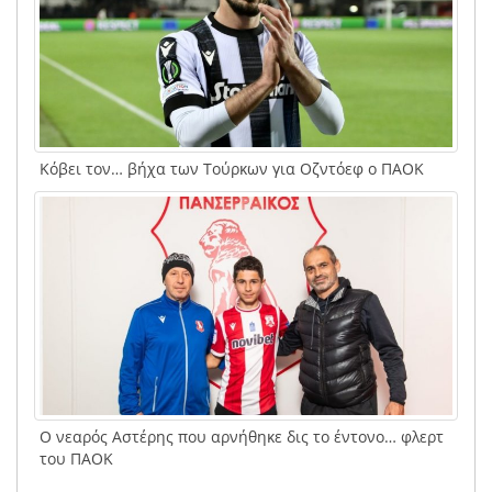
Κόβει τον… βήχα των Τούρκων για Οζντόεφ ο ΠΑΟΚ
Ο νεαρός Αστέρης που αρνήθηκε δις το έντονο… φλερτ
του ΠΑΟΚ