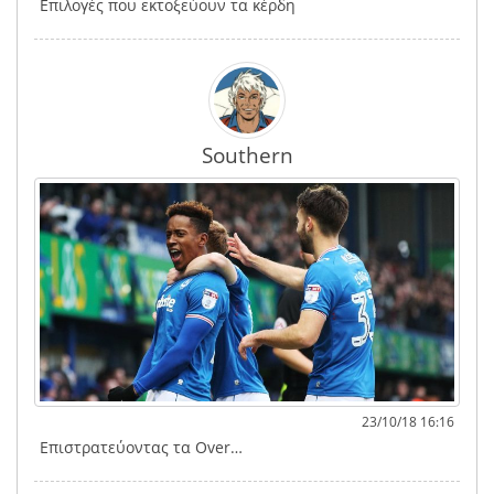
Επιλογές που εκτοξεύουν τα κέρδη
Southern
23/10/18 16:16
Επιστρατεύοντας τα Over…