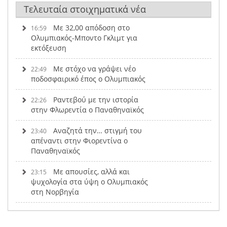
Τελευταία στοιχηματικά νέα
Με 32,00 απόδοση στο
16:59
Ολυμπιακός-Μποντο Γκλιμτ για
εκτόξευση
Με στόχο να γράψει νέο
22:49
ποδοσφαιρικό έπος ο Ολυμπιακός
Ραντεβού με την ιστορία
22:26
στην Φλωρεντία ο Παναθηναϊκός
Αναζητά την… στιγμή του
23:40
απέναντι στην Φιορεντίνα ο
Παναθηναϊκός
Με απουσίες, αλλά και
23:15
ψυχολογία στα ύψη ο Ολυμπιακός
στη Νορβηγία