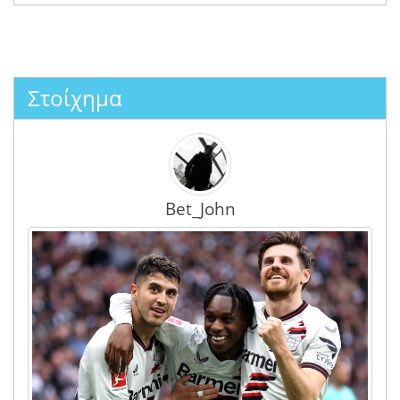
Στοίχημα
Bet_John