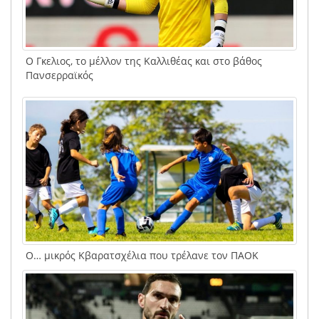
Ο Γκελιος, το μέλλον της Καλλιθέας και στο βάθος
Πανσερραϊκός
Ο… μικρός Κβαρατσχέλια που τρέλανε τον ΠΑΟΚ