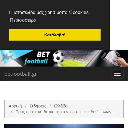
Η ιστοσελίδα μας χρησιμοποιεί cookies.
Περισσότερα
Κατάλαβα!
betfootball.gr
Toggl
navig
Αρχική
Ειδήσεις
Ελλάδα
Προς οριστική διακοπή το ντέρμπι των δικέφαλων!