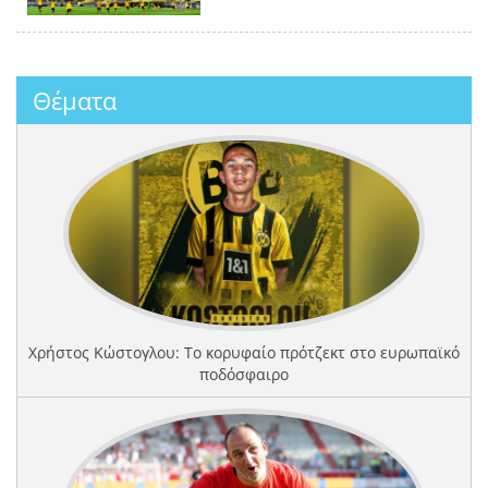
Θέματα
Χρήστος Κώστογλου: Το κορυφαίο πρότζεκτ στο ευρωπαϊκό
ποδόσφαιρο