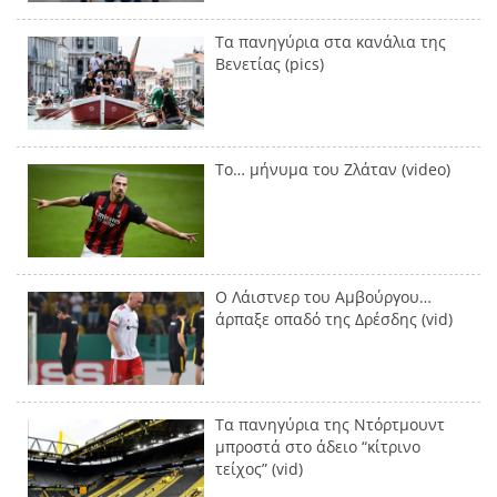
Τα πανηγύρια στα κανάλια της
Βενετίας (pics)
Το… μήνυμα του Ζλάταν (video)
Ο Λάιστνερ του Αμβούργου…
άρπαξε οπαδό της Δρέσδης (vid)
Τα πανηγύρια της Ντόρτμουντ
μπροστά στο άδειο “κίτρινο
τείχος” (vid)