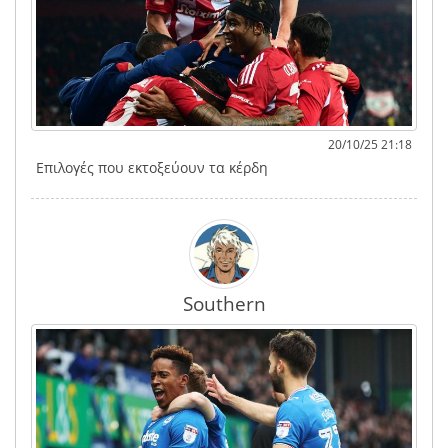
20/10/25 21:18
Επιλογές που εκτοξεύουν τα κέρδη
Southern