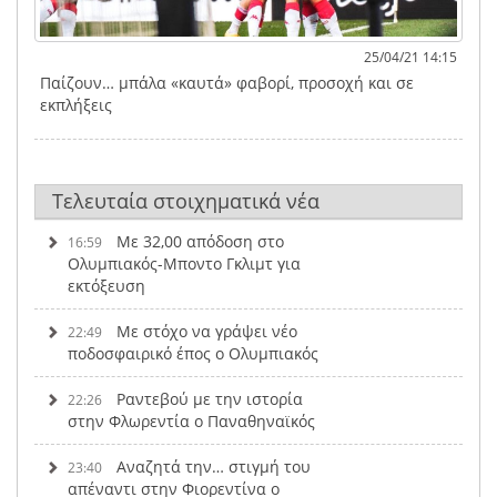
25/04/21 14:15
Παίζουν… μπάλα «καυτά» φαβορί, προσοχή και σε
εκπλήξεις
Τελευταία στοιχηματικά νέα
Με 32,00 απόδοση στο
16:59
Ολυμπιακός-Μποντο Γκλιμτ για
εκτόξευση
Με στόχο να γράψει νέο
22:49
ποδοσφαιρικό έπος ο Ολυμπιακός
Ραντεβού με την ιστορία
22:26
στην Φλωρεντία ο Παναθηναϊκός
Αναζητά την… στιγμή του
23:40
απέναντι στην Φιορεντίνα ο