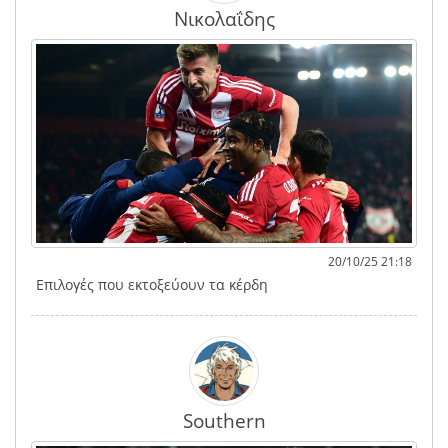
Νικολαΐδης
20/10/25 21:18
Επιλογές που εκτοξεύουν τα κέρδη
Southern