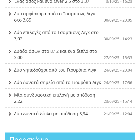
Ένας άσος και ένα Over 2,5 στο 3,37
3/10/25 - 16:23
Δυο αμφίσκορα από το Τσαμπιονς Λιγκ
στο 3,65
30/09/25 - 23:05
Δύο επιλογές από το Τσαμπιονς Λιγκ στο
3,02
30/09/25 - 14:23
Δυάδα άσων στο 8,12 και ένα διπλό στο
3,00
27/09/25 - 15:33
Δύο γηπεδούχοι από του Γιουρόπα Λιγκ
24/09/25 - 23:04
Δύο δυνατά σημεία από το Γιουρόπα Λιγκ
24/09/25 - 17:56
Μία συνδυαστική επιλογή με απόδοση
2,22
23/09/25 - 15:14
Δύο δυνατά δίπλα με απόδοση 5,94
21/09/25 - 12:04
Παρασκήνια