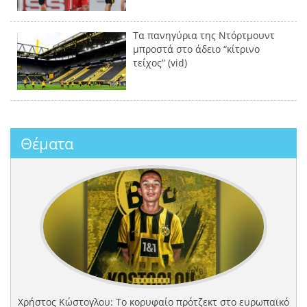
Τα πανηγύρια της Ντόρτμουντ
μπροστά στο άδειο “κίτρινο
τείχος” (vid)
Θέματα
Χρήστος Κώστογλου: Το κορυφαίο πρότζεκτ στο ευρωπαϊκό