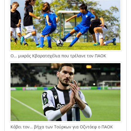
Ο… μικρός Κβαρατσχέλια που τρέλανε τον ΠΑΟΚ
Κόβει τον… βήχα των Τούρκων για Οζντόεφ ο ΠΑΟΚ