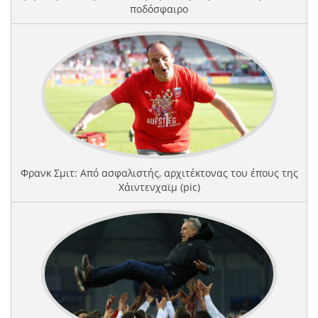
ποδόσφαιρο
Φρανκ Σμιτ: Από ασφαλιστής, αρχιτέκτονας του έπους της
Χάιντενχαϊμ (pic)