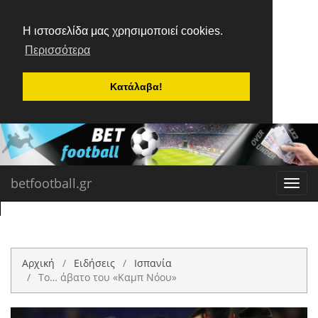
Η ιστοσελίδα μας χρησιμοποιεί cookies.
Περισσότερα
Κατάλαβα!
betfootball.gr
Toggl
navig
Αρχική
Ειδήσεις
Ισπανία
Το… άβατο του «Καμπ Νόου»