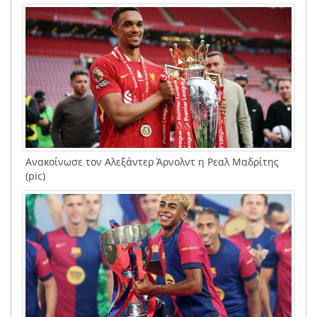
Ανακοίνωσε τον Αλεξάντερ Άρνολντ η Ρεαλ Μαδρίτης
(pic)