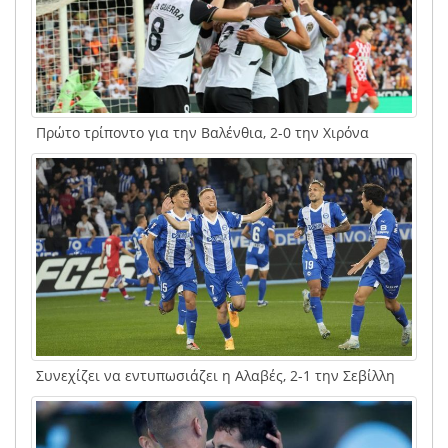
Πρώτο τρίποντο για την Βαλένθια, 2-0 την Χιρόνα
Συνεχίζει να εντυπωσιάζει η Αλαβές, 2-1 την Σεβίλλη