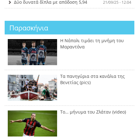
Δύο δυνατά δίπλα με απόδοση 5,94
21/09/25 - 12:04
Παρασκήνια
Η Νάπολι τιμάει τη μνήμη του
Μαραντόνα
Τα πανηγύρια στα κανάλια της
Βενετίας (pics)
Το… μήνυμα του Ζλάταν (video)