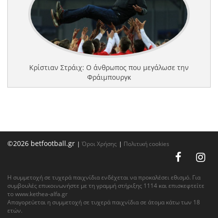
Κρίστιαν Στράιχ: Ο άνθρωπος που μεγάλωσε την
Φράιμπουργκ
©2026 betfootball.gr
|
Όροι Χρήσης
|
Πολιτική cookies
Η συμμετοχή σε τυχερά παιχνίδια ενδέχεται να προκαλέσει εθισμό. Για
συμβουλές επικοινωνήστε με τη γραμμή στήριξης 1114 και επισκεφτείτε
το
www.kethea-alfa.gr
Απαγορεύεται η συμμετοχή σε τυχερά παιχνίδια σε άτομα κάτω των 18
ετών.