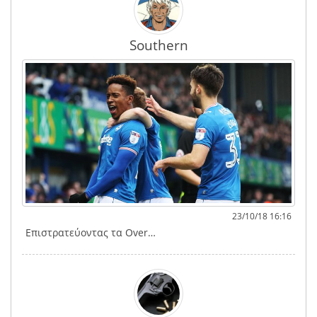
Southern
23/10/18 16:16
Επιστρατεύοντας τα Over…