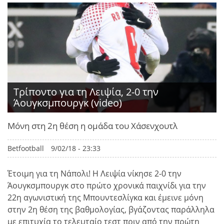
Τρίποντο για τη Λειψία, 2-0 την
Άουγκσμπουργκ (video)
Μόνη στη 2η θέση η ομάδα του Χάσενχουτλ
Betfootball
9/02/18 - 23:33
Έτοιμη για τη Νάπολι! Η Λειψία νίκησε 2-0 την
Άουγκσμπουργκ στο πρώτο χρονικά παιχνίδι για την
22η αγωνιστική της Μπουντεσλίγκα και έμεινε μόνη
στην 2η θέση της βαθμολογίας, βγάζοντας παράλληλα
με επιτυχία το τελευταίο τεστ πριν από την πρώτη