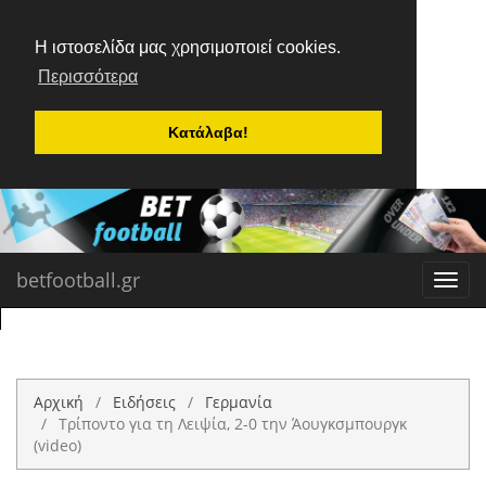
Η ιστοσελίδα μας χρησιμοποιεί cookies.
Περισσότερα
Κατάλαβα!
betfootball.gr
Toggl
navig
Αρχική
Ειδήσεις
Γερμανία
Τρίποντο για τη Λειψία, 2-0 την Άουγκσμπουργκ
(video)