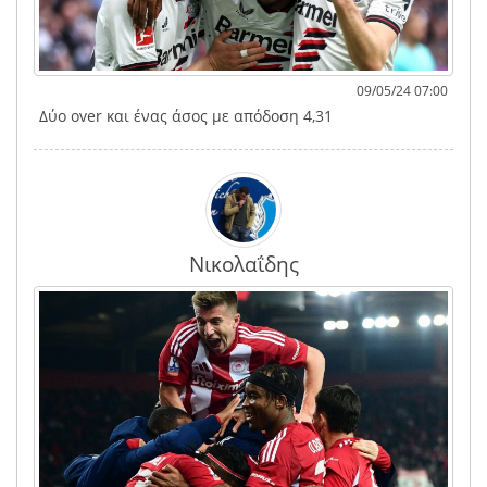
09/05/24 07:00
Δύο over και ένας άσος με απόδοση 4,31
Νικολαΐδης