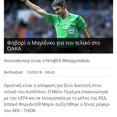
Φαβορί ο Μαγιένκο για τον τελικό στο
ΟΑΚΑ
Αουτσάιντερ είναι ο Νταβίδ Μπορμπαλάν
Betfootball
10/05/18 - 08:43
Οριστική είναι η απόφαση για ξένο διαιτητή στον
τελικό του Κυπέλλου. Ο Μέλο Περέιρα επικοινώνησε
με την UEFA και σε συνεργασία με το μέλος της ΚΕΔ,
Ισπανό Φερνάντεθ Μαρίν συζητήθηκε ο ξένος ρέφερι
του ΑΕΚ – ΠΑΟΚ.