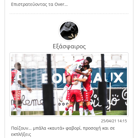
Επιστρατεύοντας τα Over…
Εξάσφαιρος
25/04/21 14:15
Παίζουν… μπάλα «καυτά» φαβορί, προσοχή και σε
εκπλήξεις