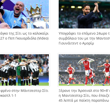
άγκο της Σίτι ως το καλοκαίρι
Υπογράφει το επόμενο 24ωρο τ
27 ο Πεπ Γκουαρδιόλα (Video)
συμβόλαιο του με την Μαντεσ
Γιουνάιτεντ ο Αμορίμ
 φρένο στην Μάντσεστερ Σίτι
Ξέρανε την Άρσεναλ στο 90+8′ (
ύκαστλ 1-1
η Μαντσεστερ Σίτι, που έπαιζε
45 λεπτά με παίκτη παραπάνω