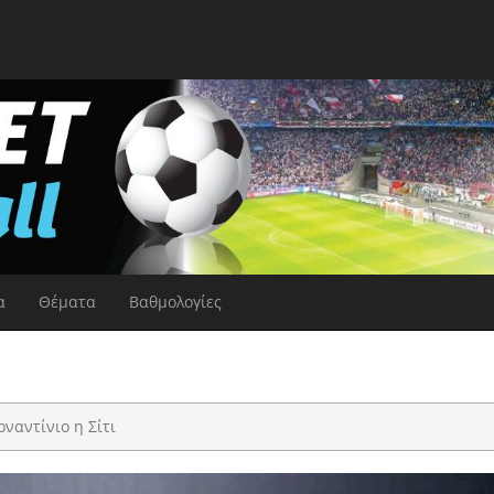
α
Θέματα
Βαθμολογίες
ναντίνιο η Σίτι