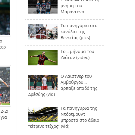
μνήμη του
Μαραντόνα
Τα πανηγύρια στα
κανάλια της
Βενετίας (pics)
ο
τερ
Το… μήνυμα του
Ζλάταν (video)
Ο Λάιστνερ του
Αμβούργου…
άρπαξε οπαδό της
Δρέσδης (vid)
Τα πανηγύρια της
2-2)
Ντόρτμουντ
 για
μπροστά στο άδειο
“κίτρινο τείχος” (vid)