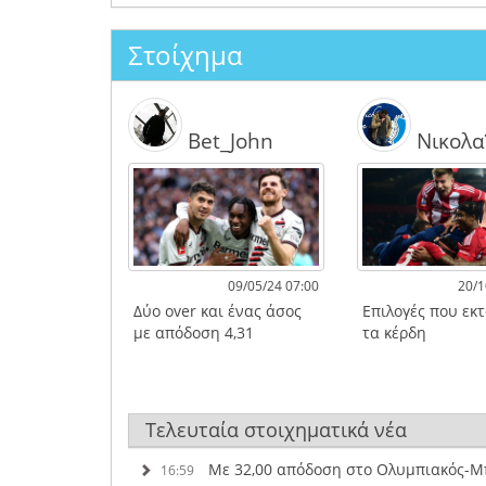
Στοίχημα
Bet_John
Νικολα
09/05/24 07:00
20/1
Δύο over και ένας άσος
Επιλογές που εκ
με απόδοση 4,31
τα κέρδη
Τελευταία στοιχηματικά νέα
Με 32,00 απόδοση στο Ολυμπιακός-Μπ
16:59