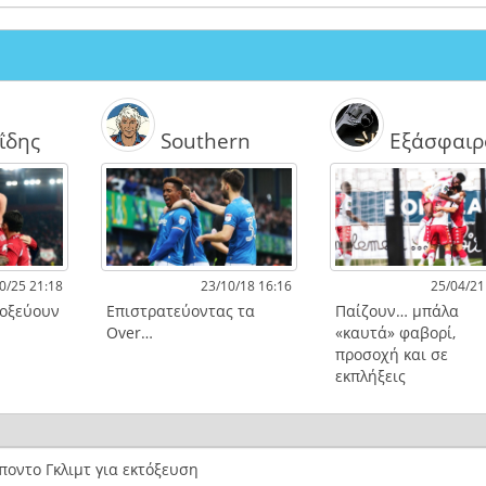
ΐδης
Southern
Εξάσφαιρ
0/25 21:18
23/10/18 16:16
25/04/21
τοξεύουν
Επιστρατεύοντας τα
Παίζουν… μπάλα
Over…
«καυτά» φαβορί,
προσοχή και σε
εκπλήξεις
οντο Γκλιμτ για εκτόξευση