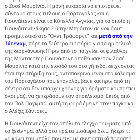
ο Ζοσέ Μουρίνιο. Η μόνη ευκαιρία να επιστρέψει
σύντομα στους τίτλους ο Πορτογάλος και η
Γιουνάιτεντ είναι το Κύπελλο Αγγλίας, για το οποίο η
Γιουνάιτεντ νίκησε 2-0 την Μπράιτον σε νοκ άουτ
προημιτελικό στο “Ολντ Τράφορντ” και
μετά από την
Τότεναμ
, πήρε το δεύτερο εισιτήριο για τα ημιτελικά
της διοργάνωσης! Πριν από το παιχνίδι, οι φίλαθλοι
της Μάντσεστερ Γιουνάιτεντ αποθέωσαν τον Ζοσέ
Μουρίνιο κατά την είσοδό του στο γήπεδο, δείχνοντας
έτσι την στήριξή τους, ανταποκρινόμενοι στο κάλεσμα
του Πορτογάλου που επαναλάμβανε και πριν από τη
σέντρα ότι δεν υπάρχει χρόνος για δράματα και πρέπει
όλοι μαζί να ξεπεράσουν τον αποκλεισμό. Εκτός από
τον Πολ Πογκμπά, αυτή τη φορά έμεινε στον πάγκο και
ο Αλέξις Σάντσες…
Η Γιουνάιτεντ είχε τον απόλυτο έλεγχο του ματς από
το ξεκίνημα, αλλά στο πρώτα μισάωρο δεν… ήξερε τι
να κάνει την μπάλα που είχε με συντριπτικά ποσοστά