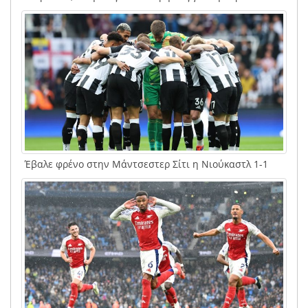
Έβαλε φρένο στην Μάντσεστερ Σίτι η Νιούκαστλ 1-1