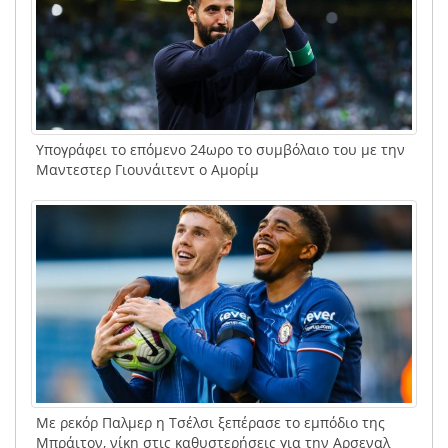
Υπογράφει το επόμενο 24ωρο το συμβόλαιο του με την
Μαντεστερ Γιουνάιτεντ ο Αμορίμ
Με ρεκόρ Παλμερ η Τσέλσι ξεπέρασε το εμπόδιο της
Μπράιτον, νίκη στις καθυστερήσεις για την Αρσεναλ