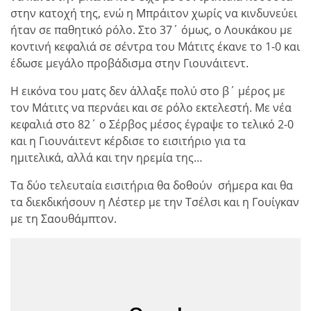
στην κατοχή της, ενώ η Μπράιτον χωρίς να κινδυνεύει
ήταν σε παθητικό ρόλο. Στο 37΄ όμως, ο Λουκάκου με
κοντινή κεφαλιά σε σέντρα του Μάτιτς έκανε το 1-0 και
έδωσε μεγάλο προβάδισμα στην Γιουνάιτεντ.
Η εικόνα του ματς δεν άλλαξε πολύ στο β΄ μέρος με
τον Μάτιτς να περνάει και σε ρόλο εκτελεστή. Με νέα
κεφαλιά στο 82΄ ο Σέρβος μέσος έγραψε το τελικό 2-0
και η Γιουνάιτεντ κέρδισε το εισιτήριο για τα
ημιτελικά, αλλά και την ηρεμία της…
Τα δύο τελευταία εισιτήρια θα δοθούν σήμερα και θα
τα διεκδικήσουν η Λέστερ με την Τσέλσι και η Γουίγκαν
με τη Σαουθάμπτον.