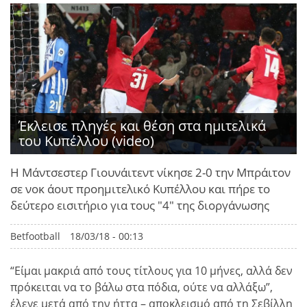
Έκλεισε πληγές και θέση στα ημιτελικά
του Κυπέλλου (video)
Η Μάντσεστερ Γιουνάιτεντ νίκησε 2-0 την Μπράιτον
σε νοκ άουτ προημιτελικό Κυπέλλου και πήρε το
δεύτερο εισιτήριο για τους "4" της διοργάνωσης
Betfootball
18/03/18 - 00:13
“Είμαι μακριά από τους τίτλους για 10 μήνες, αλλά δεν
πρόκειται να το βάλω στα πόδια, ούτε να αλλάξω”,
έλεγε μετά από την ήττα – αποκλεισμό από τη Σεβίλλη