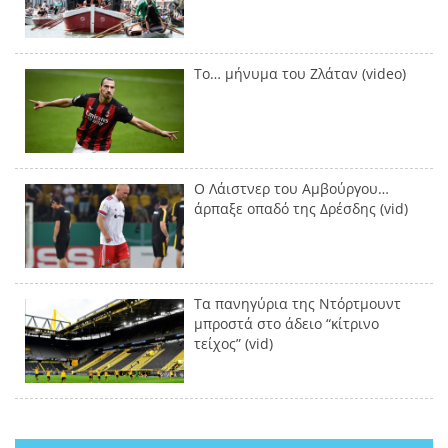
Το… μήνυμα του Ζλάταν (video)
Ο Λάιστνερ του Αμβούργου…
άρπαξε οπαδό της Δρέσδης (vid)
Τα πανηγύρια της Ντόρτμουντ
μπροστά στο άδειο “κίτρινο
τείχος” (vid)