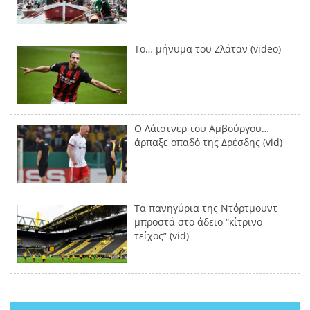
Το… μήνυμα του Ζλάταν (video)
Ο Λάιστνερ του Αμβούργου…
άρπαξε οπαδό της Δρέσδης (vid)
Τα πανηγύρια της Ντόρτμουντ
μπροστά στο άδειο “κίτρινο
τείχος” (vid)