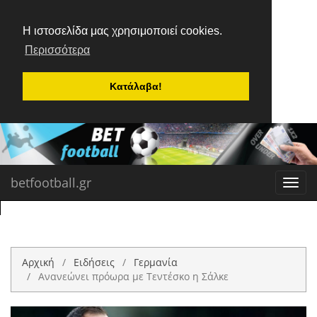
Η ιστοσελίδα μας χρησιμοποιεί cookies.
Περισσότερα
Κατάλαβα!
betfootball.gr
Toggl
navig
Αρχική
Ειδήσεις
Γερμανία
Ανανεώνει πρόωρα με Τεντέσκο η Σάλκε