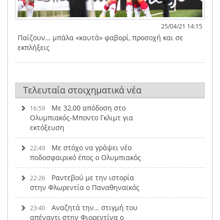
25/04/21 14:15
Παίζουν… μπάλα «καυτά» φαβορί, προσοχή και σε
εκπλήξεις
Τελευταία στοιχηματικά νέα
Με 32,00 απόδοση στο
16:59
Ολυμπιακός-Μποντο Γκλιμτ για
εκτόξευση
Με στόχο να γράψει νέο
22:49
ποδοσφαιρικό έπος ο Ολυμπιακός
Ραντεβού με την ιστορία
22:26
στην Φλωρεντία ο Παναθηναϊκός
Αναζητά την… στιγμή του
23:40
απέναντι στην Φιορεντίνα ο