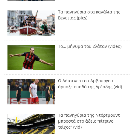
Τα πανηγύρια στα κανάλια της
Βενετίας (pics)
Το… μήνυμα του Ζλάταν (video)
Ο Λάιστνερ του Αμβούργου…
άρπαξε οπαδό της Δρέσδης (vid)
Τα πανηγύρια της Ντόρτμουντ
μπροστά στο άδειο “κίτρινο
τείχος” (vid)