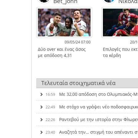
Bet_John
Νικολα
09/05/24 07:00
20/1
Δύο over και ένας άσος
Επιλογές που εκ
με απόδοση 4,31
τα κέρδη
Τελευταία στοιχηματικά νέα
Με 32,00 απόδοση στο Ολυμπιακός-Μπ
16:59
Με στόχο να γράψει νέο ποδοσφαιρικ
22:49
Ραντεβού με την ιστορία στην Φλωρε
22:26
Αναζητά την… στιγμή του απέναντι σ
23:40