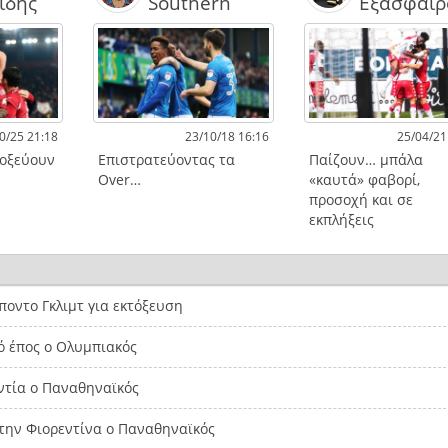
ΐδης
Southern
Εξάσφαιρ
0/25 21:18
23/10/18 16:16
25/04/21
τοξεύουν
Επιστρατεύοντας τα
Παίζουν… μπάλα
Over…
«καυτά» φαβορί,
προσοχή και σε
εκπλήξεις
οντο Γκλιμτ για εκτόξευση
ό έπος ο Ολυμπιακός
ντία ο Παναθηναϊκός
την Φιορεντίνα ο Παναθηναϊκός