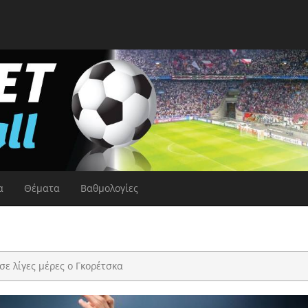
α
Θέματα
Βαθμολογίες
σε λίγες μέρες ο Γκορέτσκα