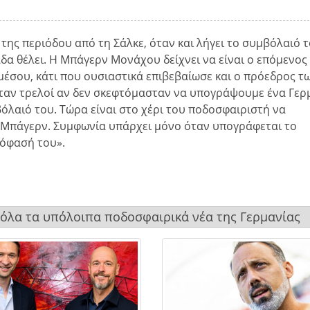
της περιόδου από τη Σάλκε, όταν και λήγει το συμβόλαιό τ
δα θέλει. Η Μπάγερν Μονάχου δείχνει να είναι ο επόμενος
έσου, κάτι που ουσιαστικά επιβεβαίωσε και ο πρόεδρος τ
σταν τρελοί αν δεν σκεφτόμασταν να υπογράψουμε ένα Γε
όλαιό του. Τώρα είναι στο χέρι του ποδοσφαιριστή να
τη Μπάγερν. Συμφωνία υπάρχει μόνο όταν υπογράφεται το
πόφασή του».
 όλα τα υπόλοιπα ποδοσφαιρικά νέα της Γερμανίας