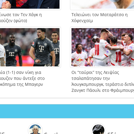
ίνωσε τον Τεν Χάγκ η
Τελειώνει τον Ματαράτσο η
κούζεν (φώτο)
Χόφενχαϊμ
ία (1-1) σαν νίκη για
Οι “ταύροι” της Λειψίας
κουζεν που άντεξε στο
τσαλαπάτησαν την
κόπημα της Μπαγερν
Άουγκσμπουργκ, τεράστιο διπλ
Ζανγκτ Πάουλι στο Φράιμπουρ