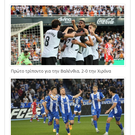
Πρώτο τρίποντο για την Βαλένθια, 2-0 την Χιρόνα