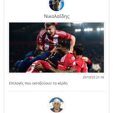
Νικολαΐδης
20/10/25 21:18
Επιλογές που εκτοξεύουν τα κέρδη