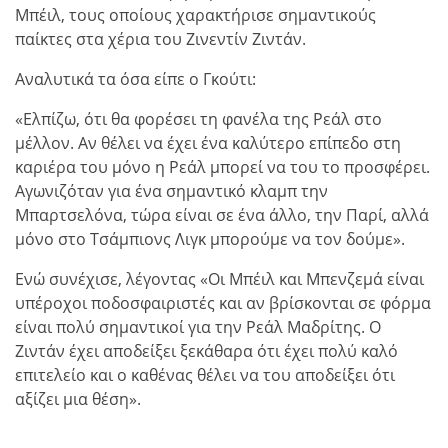
Μπέιλ, τους οποίους χαρακτήρισε σημαντικούς
παίκτες στα χέρια του Ζινεντίν Ζιντάν.
Αναλυτικά τα όσα είπε ο Γκούτι:
«Ελπίζω, ότι θα φορέσει τη φανέλα της Ρεάλ στο
μέλλον. Αν θέλει να έχει ένα καλύτερο επίπεδο στη
καριέρα του μόνο η Ρεάλ μπορεί να του το προσφέρει.
Αγωνιζόταν για ένα σημαντικό κλαμπ την
Μπαρτσελόνα, τώρα είναι σε ένα άλλο, την Παρί, αλλά
μόνο στο Τσάμπιονς Λιγκ μπορούμε να τον δούμε».
Ενώ συνέχισε, λέγοντας «Οι Μπέιλ και Μπενζεμά είναι
υπέροχοι ποδοσφαιριστές και αν βρίσκονται σε φόρμα
είναι πολύ σημαντικοί για την Ρεάλ Μαδρίτης. Ο
Ζιντάν έχει αποδείξει ξεκάθαρα ότι έχει πολύ καλό
επιτελείο και ο καθένας θέλει να του αποδείξει ότι
αξίζει μια θέση».