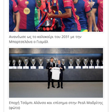
Ανανέωσε ως το καλοκαίρι του 2031 με την
Μπαρτσελόνα ο Γιαμάλ
Εποχή Τσάμπι Αλόνσο και επίσημα στην Ρεαλ Μαδρίτης
(φώτο)