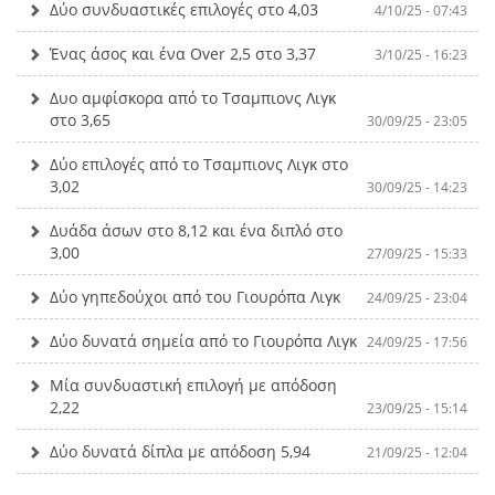
Δύο συνδυαστικές επιλογές στο 4,03
4/10/25 - 07:43
Ένας άσος και ένα Over 2,5 στο 3,37
3/10/25 - 16:23
Δυο αμφίσκορα από το Τσαμπιονς Λιγκ
στο 3,65
30/09/25 - 23:05
Δύο επιλογές από το Τσαμπιονς Λιγκ στο
3,02
30/09/25 - 14:23
Δυάδα άσων στο 8,12 και ένα διπλό στο
3,00
27/09/25 - 15:33
Δύο γηπεδούχοι από του Γιουρόπα Λιγκ
24/09/25 - 23:04
Δύο δυνατά σημεία από το Γιουρόπα Λιγκ
24/09/25 - 17:56
Μία συνδυαστική επιλογή με απόδοση
2,22
23/09/25 - 15:14
Δύο δυνατά δίπλα με απόδοση 5,94
21/09/25 - 12:04