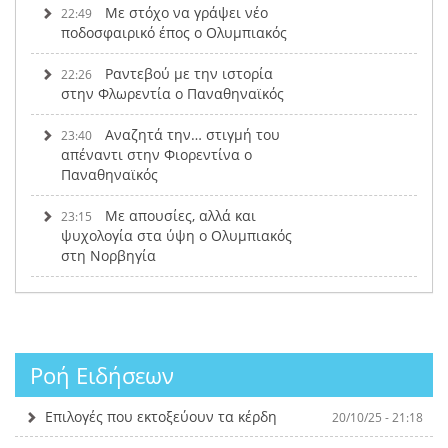
Με στόχο να γράψει νέο
22:49
ποδοσφαιρικό έπος ο Ολυμπιακός
Ραντεβού με την ιστορία
22:26
στην Φλωρεντία ο Παναθηναϊκός
Αναζητά την… στιγμή του
23:40
απέναντι στην Φιορεντίνα ο
Παναθηναϊκός
Με απουσίες, αλλά και
23:15
ψυχολογία στα ύψη ο Ολυμπιακός
στη Νορβηγία
Ροή Ειδήσεων
Επιλογές που εκτοξεύουν τα κέρδη
20/10/25 - 21:18