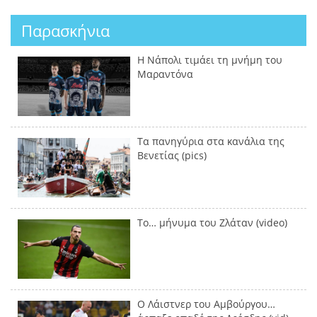
Παρασκήνια
Η Νάπολι τιμάει τη μνήμη του
Μαραντόνα
Τα πανηγύρια στα κανάλια της
Βενετίας (pics)
Το… μήνυμα του Ζλάταν (video)
Ο Λάιστνερ του Αμβούργου…