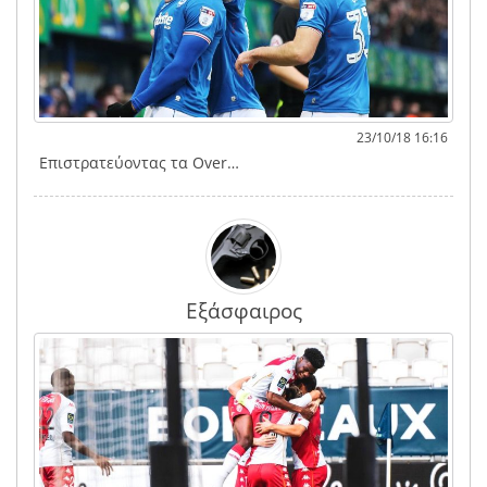
23/10/18 16:16
Επιστρατεύοντας τα Over…
Εξάσφαιρος