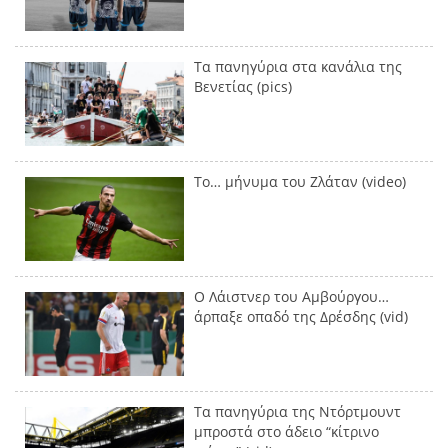
Τα πανηγύρια στα κανάλια της
Βενετίας (pics)
Το… μήνυμα του Ζλάταν (video)
Ο Λάιστνερ του Αμβούργου…
άρπαξε οπαδό της Δρέσδης (vid)
Τα πανηγύρια της Ντόρτμουντ
μπροστά στο άδειο “κίτρινο