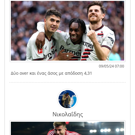
09/05/24 07:00
Δύο over και ένας άσος με απόδοση 4,31
Νικολαΐδης