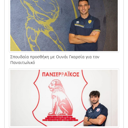
Σπουδαία προσθήκη με Ουνάι Γκαρσία για τον
Παναιτωλικό