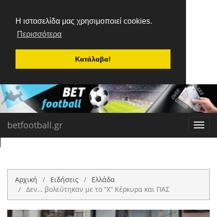
Η ιστοσελίδα μας χρησιμοποιεί cookies.
Περισσότερα
Κατάλαβα!
betfootball.gr
Toggl
navig
Αρχική
Ειδήσεις
Ελλάδα
Δεν… βολεύτηκαν με το “Χ” Κέρκυρα και ΠΑΣ