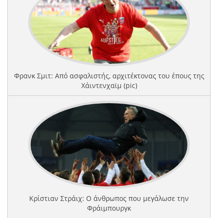
Φρανκ Σμιτ: Από ασφαλιστής, αρχιτέκτονας του έπους της
Χάιντενχαϊμ (pic)
Κρίστιαν Στράιχ: Ο άνθρωπος που μεγάλωσε την
Φράιμπουργκ