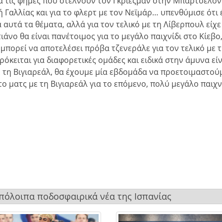
Για τις φήμες που στέλνουν τον Γκριεζμάν στην Μπαρτσελόν
 Γαλλίας και για το φλερτ με τον Νεϊμάρ… υπενθύμισε ότι
 αυτά τα θέματα, αλλά για τον τελικό με τη Λίβερπουλ είχε
άνο θα είναι πανέτοιμος για το μεγάλο παιχνίδι στο Κίεβο
ν μπορεί να αποτελέσει πρόβα τζενεράλε για τον τελικό με 
πρόκειται για διαφορετικές ομάδες και ειδικά στην άμυνα εί
 τη Βιγιαρεάλ, θα έχουμε μία εβδομάδα να προετοιμαστούμ
ο ματς με τη Βιγιαρεάλ για το επόμενο, πολύ μεγάλο παιχνί
 υπόλοιπα ποδοσφαιρικά νέα της Ισπανίας