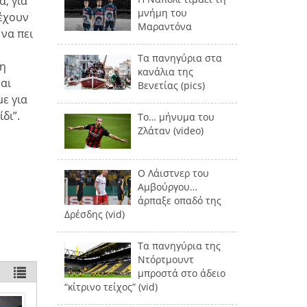
α, για
μνήμη του
 έχουν
Μαραντόνα
 να πει
,
Τα πανηγύρια στα
τη
κανάλια της
ναι
Βενετίας (pics)
ε για
δι”.
Το… μήνυμα του
Ζλάταν (video)
Ο Λάιστνερ του
Αμβούργου…
άρπαξε οπαδό της
Δρέσδης (vid)
Τα πανηγύρια της
Ντόρτμουντ
μπροστά στο άδειο
“κίτρινο τείχος” (vid)