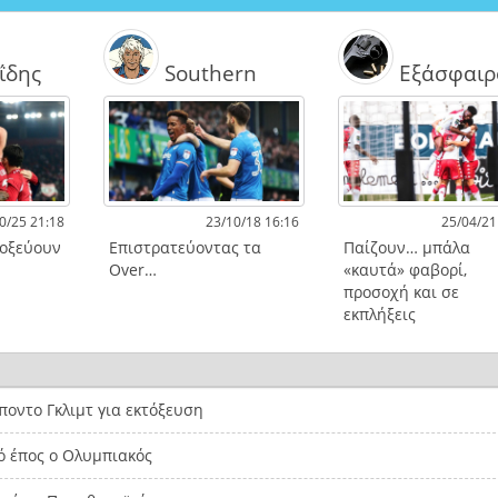
ΐδης
Southern
Εξάσφαιρ
0/25 21:18
23/10/18 16:16
25/04/21
τοξεύουν
Επιστρατεύοντας τα
Παίζουν… μπάλα
Over…
«καυτά» φαβορί,
προσοχή και σε
εκπλήξεις
οντο Γκλιμτ για εκτόξευση
ό έπος ο Ολυμπιακός