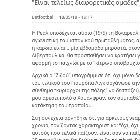
"Είναι τελείως διαφορετικές ομάδες"
Betfootball
18/05/18 - 19:17
Η Ρεάλ υποδέχεται αύριο (19/5) τη Βιγιαρεάλ
αγωνιστική του ισπανικού πρωταθλήματος, αλ
η καρδιά είναι… μία εβδομάδα μπροστά, στον 
Λίβερπουλ και θα προσπαθήσει να κρατήσει γ
αφορμή το παιχνίδι με το “κίτρινο υποβρύχιο”
Αρχικά ο “Ζιζού” υπογράμμισε ότι όχι μόνο 
του τελικού του Γιουρόπα Λιγκ οργάνωσε την
σύνθημα “κυρίαρχοι της πόλης” να δεσπόζει),
μου αρέσει πολύ ο Χουάνφραν, τον συμπαθώ”,
κατάκτηση του τροπαίου.
Στη συνέχεια αρνήθηκε ότι για αρκετούς νεα
χρονιά, τονίζοντας χαρακτηριστικά: “όχι, όχ
αυτούς που τελικά παίζουν, είναι σαν να παί