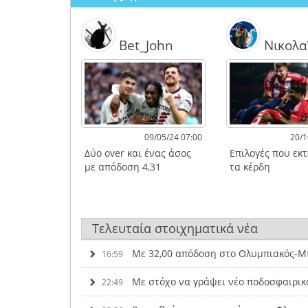
Bet_John
Νικολα
09/05/24 07:00
20/1
Δύο over και ένας άσος
Επιλογές που εκ
με απόδοση 4,31
τα κέρδη
Τελευταία στοιχηματικά νέα
Με 32,00 απόδοση στο Ολυμπιακός-Μπ
16:59
Με στόχο να γράψει νέο ποδοσφαιρικ
22:49