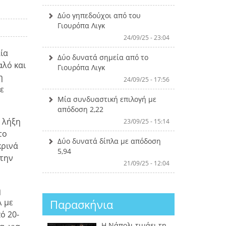
Δύο γηπεδούχοι από του
Γιουρόπα Λιγκ
24/09/25 - 23:04
ία
Δύο δυνατά σημεία από το
αλό και
Γιουρόπα Λιγκ
η
24/09/25 - 17:56
ε
Μία συνδυαστική επιλογή με
απόδοση 2,22
η λήξη
23/09/25 - 15:14
το
Δύο δυνατά δίπλα με απόδοση
κρινά
5,94
 την
21/09/25 - 12:04
η
Παρασκήνια
λ με
ό 20-
Η Νάπολι τιμάει τη