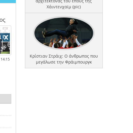
αρχιτέκτονας του έπους της
Χάιντενχαϊμ (pic)
ος
Κρίστιαν Στράιχ: Ο άνθρωπος που
 14:15
μεγάλωσε την Φράιμπουργκ