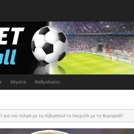
α
Θέματα
Βαθμολογίες
στ για τον τελικό με τη Λίβερπουλ το παιχνίδι με τη Βιγιαρεάλ”