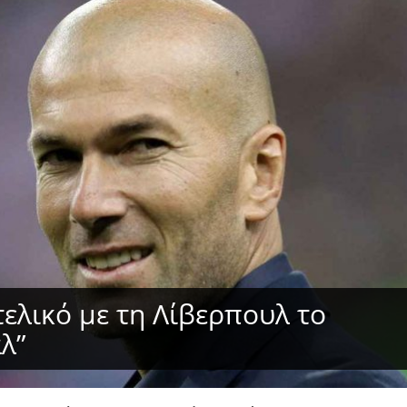
 τελικό με τη Λίβερπουλ το
άλ”