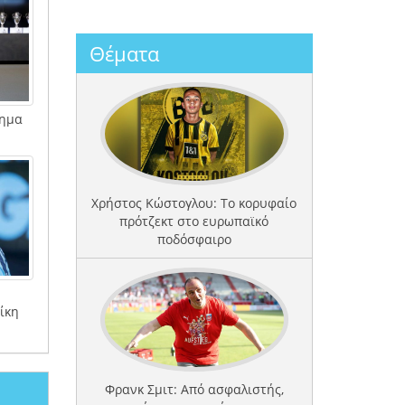
Θέματα
σημα
Χρήστος Κώστογλου: Το κορυφαίο
πρότζεκτ στο ευρωπαϊκό
ποδόσφαιρο
ίκη
Φρανκ Σμιτ: Από ασφαλιστής,