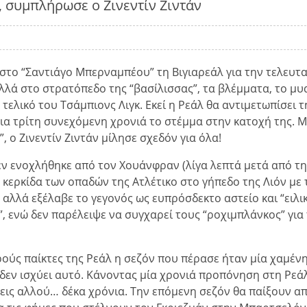
, συμπλήρωσε ο Ζινεντίν Ζιντάν
 στο “Σαντιάγο Μπερναμπέου” τη Βιγιαρεάλ για την τελευτα
λά στο στρατόπεδο της “βασίλισσας”, τα βλέμματα, το μυ
τελικό του Τσάμπιονς Λιγκ. Εκεί η Ρεάλ θα αντιμετωπίσει τ
ια τρίτη συνεχόμενη χρονιά το στέμμα στην κατοχή της. Μ
, ο Ζινεντίν Ζιντάν μίλησε σχεδόν για όλα!
δεν ενοχλήθηκε από τον Χουάνφραν (λίγα λεπτά μετά από τ
 κερκίδα των οπαδών της Ατλέτικο στο γήπεδο της Λιόν με 
 αλλά εξέλαβε το γεγονός ως ευπρόσδεκτο αστείο και “ειλι
 ενώ δεν παρέλειψε να συγχαρεί τους “ροχιμπλάνκος” για
ρούς παίκτες της Ρεάλ η σεζόν που πέρασε ήταν μία χαμέν
ι δεν ισχύει αυτό. Κάνοντας μία χρονιά προπόνηση στη Ρεά
ζεις αλλού… δέκα χρόνια. Την επόμενη σεζόν θα παίξουν απ