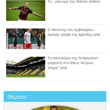
Το… μήνυμα του Ζλάταν (video)
Ο Λάιστνερ του Αμβούργου…
άρπαξε οπαδό της Δρέσδης (vid)
Τα πανηγύρια της Ντόρτμουντ
μπροστά στο άδειο “κίτρινο
τείχος” (vid)
Θέματα