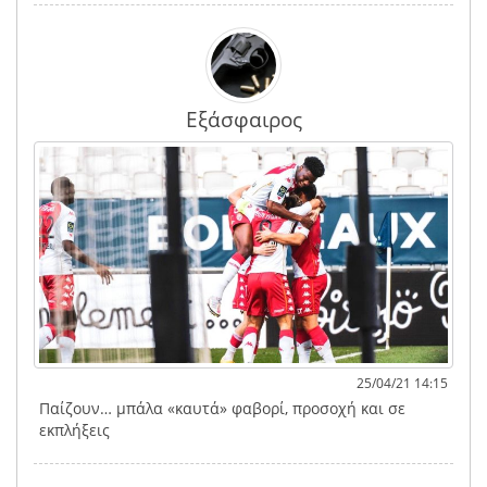
Εξάσφαιρος
25/04/21 14:15
Παίζουν… μπάλα «καυτά» φαβορί, προσοχή και σε
εκπλήξεις