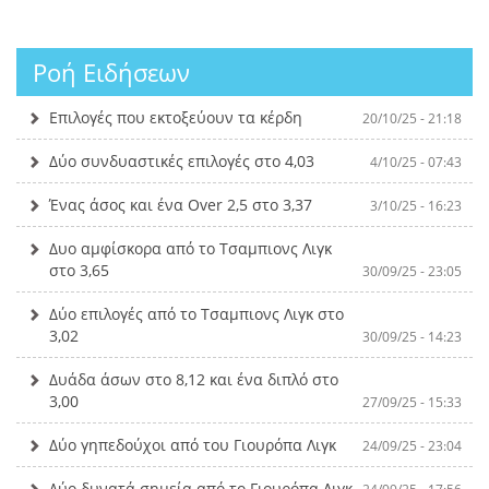
Ροή Ειδήσεων
Επιλογές που εκτοξεύουν τα κέρδη
20/10/25 - 21:18
Δύο συνδυαστικές επιλογές στο 4,03
4/10/25 - 07:43
Ένας άσος και ένα Over 2,5 στο 3,37
3/10/25 - 16:23
Δυο αμφίσκορα από το Τσαμπιονς Λιγκ
στο 3,65
30/09/25 - 23:05
Δύο επιλογές από το Τσαμπιονς Λιγκ στο
3,02
30/09/25 - 14:23
Δυάδα άσων στο 8,12 και ένα διπλό στο
3,00
27/09/25 - 15:33
Δύο γηπεδούχοι από του Γιουρόπα Λιγκ
24/09/25 - 23:04
Δύο δυνατά σημεία από το Γιουρόπα Λιγκ