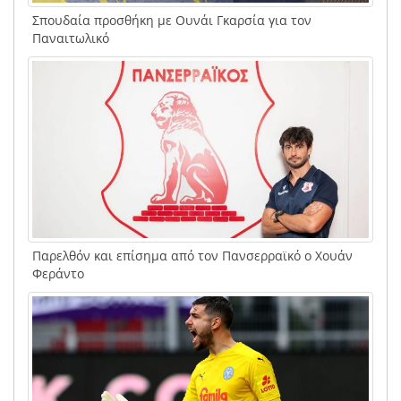
Σπουδαία προσθήκη με Ουνάι Γκαρσία για τον
Παναιτωλικό
Παρελθόν και επίσημα από τον Πανσερραϊκό ο Χουάν
Φεράντο