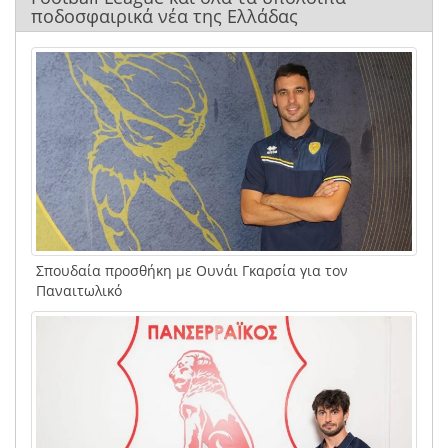
ποδοσφαιρικά νέα της Ελλάδας
Σπουδαία προσθήκη με Ουνάι Γκαρσία για τον
Παναιτωλικό