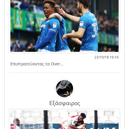
23/10/18 16:16
Επιστρατεύοντας τα Over…
Εξάσφαιρος