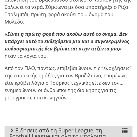
θολώνει τα νερά. Σύμφωνα με όσα υποστήριξε ο Ρίζα
Τσαλιμπάι, πρώτη φορά ακούει το… όνομα του
Μολέδο.
«Είναι η πρώτη φορά που ακούω αυτό το όνομα. Δεν
υπάρχει αυτό το ενδεχόμενο μια και ο συγκεκριμένος
ποδοσφαιριστής δεν βρίσκεται στην ατζέντα μας»
ήταν τα λόγια του.
Από τον ΠΑΟ, πάντως, επιβεβαιώνουν τις “ενοχλήσεις”
της τουρκικής ομάδας για τον Βραζιλιάνο, επομένως
είτε κρύβει λόγια ο Τούρκος τεχνικός είτε δεν τον…
ενημερώνουν οι άνθρωποι της διοίκησης για τις
μεταγραφές που κυνηγούν.
Ειδήσεις από τη Super League, τη
Football League και όλα τα υπόλοιπα