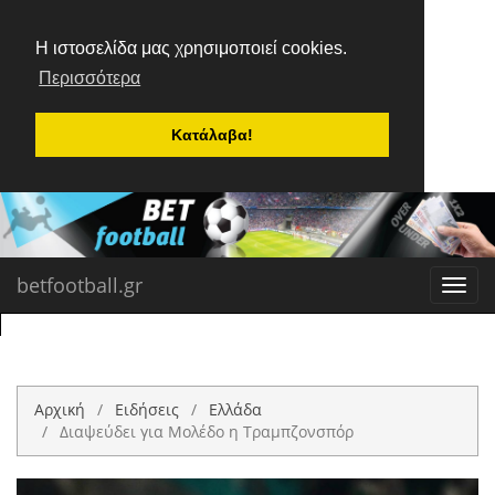
Η ιστοσελίδα μας χρησιμοποιεί cookies.
Περισσότερα
Κατάλαβα!
betfootball.gr
Toggl
navig
Αρχική
Ειδήσεις
Ελλάδα
Διαψεύδει για Μολέδο η Τραμπζονσπόρ