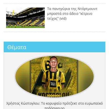
Τα πανηγύρια της Ντόρτμουντ
μπροστά στο άδειο “κίτρινο
τείχος” (vid)
Θέματα
Χρήστος Κώστογλου: Το κορυφαίο πρότζεκτ στο ευρωπαϊκό
ποδόσφαιρο