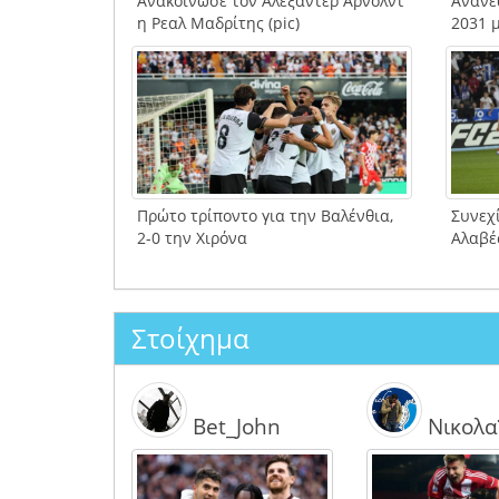
Ανακοίνωσε τον Αλεξάντερ Άρνολντ
Ανανέ
η Ρεαλ Μαδρίτης (pic)
2031 
Πρώτο τρίποντο για την Βαλένθια,
Συνεχ
2-0 την Χιρόνα
Αλαβές
Στοίχημα
Bet_John
Νικολα