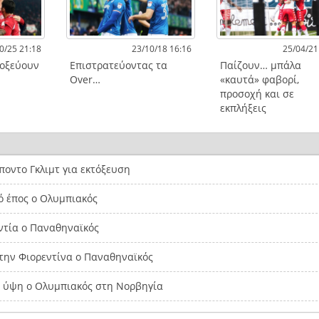
0/25 21:18
23/10/18 16:16
25/04/21
τοξεύουν
Επιστρατεύοντας τα
Παίζουν… μπάλα
Over…
«καυτά» φαβορί,
προσοχή και σε
εκπλήξεις
οντο Γκλιμτ για εκτόξευση
ό έπος ο Ολυμπιακός
ντία ο Παναθηναϊκός
την Φιορεντίνα ο Παναθηναϊκός
α ύψη ο Ολυμπιακός στη Νορβηγία