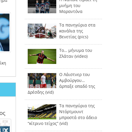
σημα
μνήμη του
Μαραντόνα
Τα πανηγύρια στα
κανάλια της
Βενετίας (pics)
Το… μήνυμα του
Ζλάταν (video)
ίκη
Ο Λάιστνερ του
Αμβούργου…
άρπαξε οπαδό της
Δρέσδης (vid)
Τα πανηγύρια της
Ντόρτμουντ
ος
μπροστά στο άδειο
“κίτρινο τείχος” (vid)