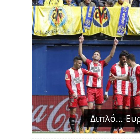
Διπλό… Ευρ