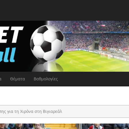
α
Θέματα
Βαθμολογίες
ης για τη Χιρόνα στη Βιγιαρεάλ