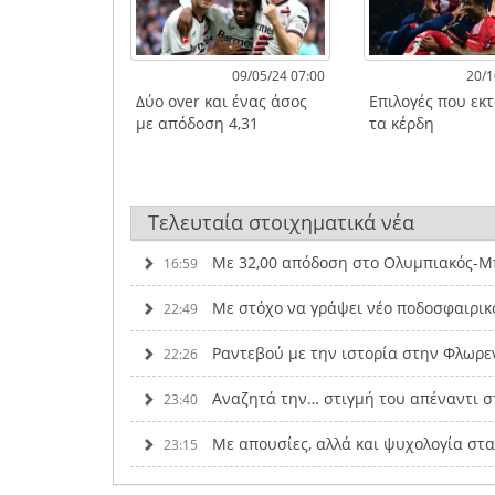
09/05/24 07:00
20/1
Δύο over και ένας άσος
Επιλογές που εκ
με απόδοση 4,31
τα κέρδη
Τελευταία στοιχηματικά νέα
Με 32,00 απόδοση στο Ολυμπιακός-Μπ
16:59
Με στόχο να γράψει νέο ποδοσφαιρικ
22:49
Ραντεβού με την ιστορία στην Φλωρε
22:26
Αναζητά την… στιγμή του απέναντι σ
23:40
Με απουσίες, αλλά και ψυχολογία στ
23:15