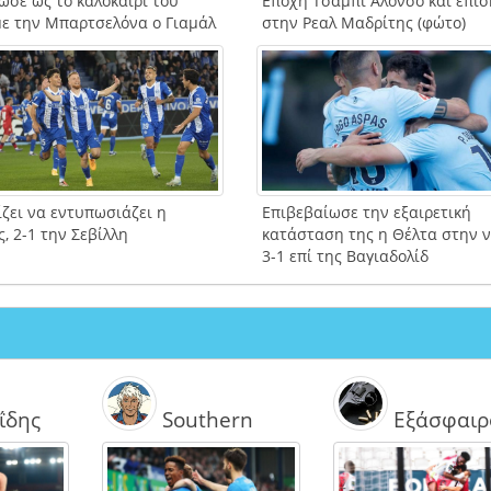
ωσε ως το καλοκαίρι του
Εποχή Τσάμπι Αλόνσο και επί
με την Μπαρτσελόνα ο Γιαμάλ
στην Ρεαλ Μαδρίτης (φώτο)
ίζει να εντυπωσιάζει η
Επιβεβαίωσε την εξαιρετική
, 2-1 την Σεβίλλη
κατάσταση της η Θέλτα στην ν
3-1 επί της Βαγιαδολίδ
ΐδης
Southern
Εξάσφαιρ