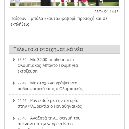
25/04/21 14:15
Παίζουν… μπάλα «καυτά» φαβορί, προσοχή και σε
εκπλήξεις
Τελευταία στοιχηματικά νέα
Με 32,00 απόδοση στο
16:59
Ολυμπιακός-Μποντο Γκλιμτ για
εκτόξευση
Με στόχο να γράψει νέο
22:49
ποδοσφαιρικό έπος ο Ολυμπιακός
Ραντεβού με την ιστορία
22:26
στην Φλωρεντία ο Παναθηναϊκός
Αναζητά την… στιγμή του
23:40
απέναντι στην Φιορεντίνα ο