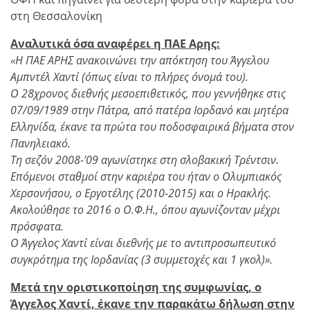
στη Θεσσαλονίκη
Αναλυτικά όσα αναφέρει η ΠΑΕ Αρης:
«Η ΠΑΕ ΑΡΗΣ ανακοινώνει την απόκτηση του Άγγελου
Αμπντέλ Χαντί (όπως είναι το πλήρες όνομά του).
Ο 28χρονος διεθνής μεσοεπιθετικός, που γεννήθηκε στις
07/09/1989 στην Πάτρα, από πατέρα Ιορδανό και μητέρα
Ελληνίδα, έκανε τα πρώτα του ποδοσφαιρικά βήματα στον
Πανηλειακό.
Τη σεζόν 2008-’09 αγωνίστηκε στη σλοβακική Τρέντσιν.
Επόμενοι σταθμοί στην καριέρα του ήταν ο Ολυμπιακός
Χερσονήσου, ο Εργοτέλης (2010-2015) και ο Ηρακλής.
Ακολούθησε το 2016 ο Ο.Φ.Η., όπου αγωνίζονταν μέχρι
πρόσφατα.
Ο Άγγελος Χαντί είναι διεθνής με το αντιπροσωπευτικό
συγκρότημα της Ιορδανίας (3 συμμετοχές και 1 γκολ)».
Μετά την οριστικοποίηση της συμφωνίας, ο
Άγγελος Χαντί, έκανε την παρακάτω δήλωση στην