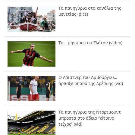
Τα πανηγύρια στα κανάλια της
Βενετίας (pics)
Το… μήνυμα του Ζλάταν (video)
Ο Λάιστνερ του Αμβούργου…
άρπαξε οπαδό της Δρέσδης (vid)
Τα πανηγύρια της Ντόρτμουντ
μπροστά στο άδειο “κίτρινο
τείχος” (vid)