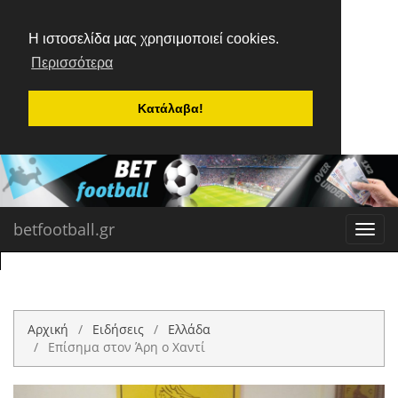
Η ιστοσελίδα μας χρησιμοποιεί cookies.
Περισσότερα
Κατάλαβα!
betfootball.gr
Toggl
navig
Αρχική
Ειδήσεις
Ελλάδα
Επίσημα στον Άρη ο Χαντί