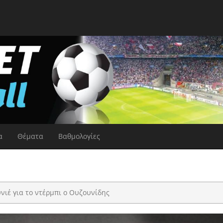
α
Θέματα
Βαθμολογίες
νιέ για το ντέρμπι ο Ουζουνίδης