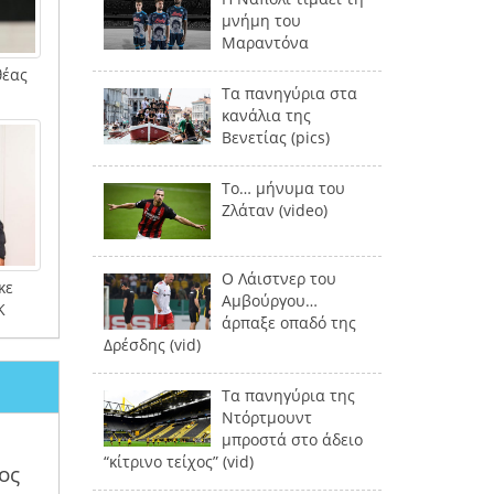
μνήμη του
Μαραντόνα
θέας
Τα πανηγύρια στα
κανάλια της
Βενετίας (pics)
Το… μήνυμα του
Ζλάταν (video)
Ο Λάιστνερ του
κε
Αμβούργου…
Κ
άρπαξε οπαδό της
Δρέσδης (vid)
Τα πανηγύρια της
Ντόρτμουντ
μπροστά στο άδειο
“κίτρινο τείχος” (vid)
ος