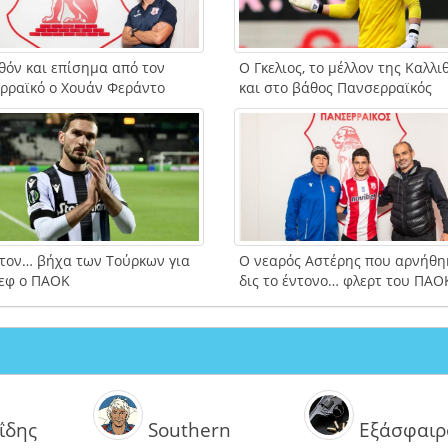
θόν και επίσημα από τον
Ο Γκελιος, το μέλλον της Καλλι
ρραϊκό ο Χουάν Φεράντο
και στο βάθος Πανσερραϊκός
 τον… βήχα των Τούρκων για
Ο νεαρός Αστέρης που αρνήθη
εφ ο ΠΑΟΚ
δις το έντονο… φλερτ του ΠΑΟ
ΐδης
Southern
Εξάσφαιρ