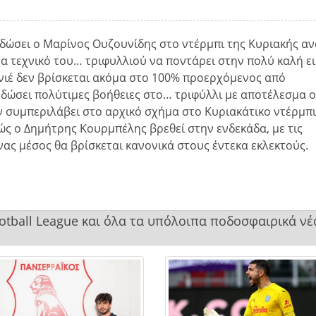
δώσει ο Μαρίνος Ουζουνίδης στο ντέρμπι της Κυριακής α
α τεχνικό του… τριφυλλιού να ποντάρει στην πολύ καλή ε
νιέ δεν βρίσκεται ακόμα στο 100% προερχόμενος από
 δώσει πολύτιμες βοήθειες στο… τριφύλλι με αποτέλεσμα ο
ν συμπεριλάβει στο αρχικό σχήμα στο Κυριακάτικο ντέρμπι
κώς ο Δημήτρης Κουρμπέλης βρεθεί στην ενδεκάδα, με τις
ας μέσος θα βρίσκεται κανονικά στους έντεκα εκλεκτούς.
ootball League και όλα τα υπόλοιπα ποδοσφαιρικά νέ