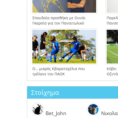
Σπουδαία προσθήκη με Ουνάι
Παρελ
Γκαρσία για τον Παναιτωλικό
Πανσε
Ο… μικρός Κβαρατσχέλια που
Κόβει
τρέλανε τον ΠΑΟΚ
Οζντό
Στοίχημα
Bet_John
Νικολα