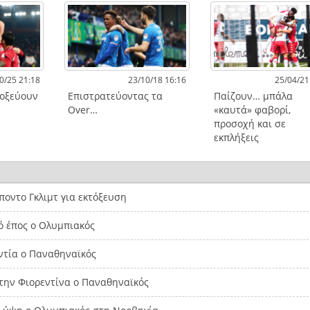
0/25 21:18
23/10/18 16:16
25/04/21
τοξεύουν
Επιστρατεύοντας τα
Παίζουν… μπάλα
Over…
«καυτά» φαβορί,
προσοχή και σε
εκπλήξεις
οντο Γκλιμτ για εκτόξευση
ό έπος ο Ολυμπιακός
ντία ο Παναθηναϊκός
την Φιορεντίνα ο Παναθηναϊκός