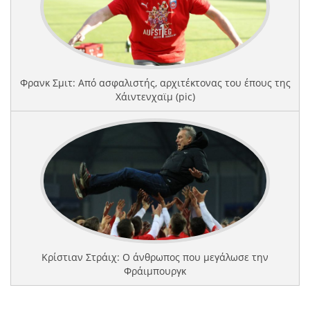
Φρανκ Σμιτ: Από ασφαλιστής, αρχιτέκτονας του έπους της
Χάιντενχαϊμ (pic)
Κρίστιαν Στράιχ: Ο άνθρωπος που μεγάλωσε την
Φράιμπουργκ