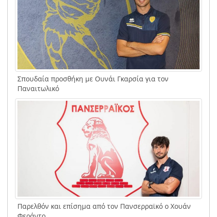
Σπουδαία προσθήκη με Ουνάι Γκαρσία για τον
Παναιτωλικό
Παρελθόν και επίσημα από τον Πανσερραϊκό ο Χουάν
Φεράντο