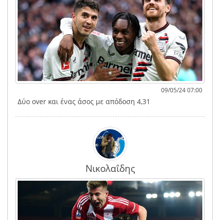
09/05/24 07:00
Δύο over και ένας άσος με απόδοση 4,31
Νικολαΐδης