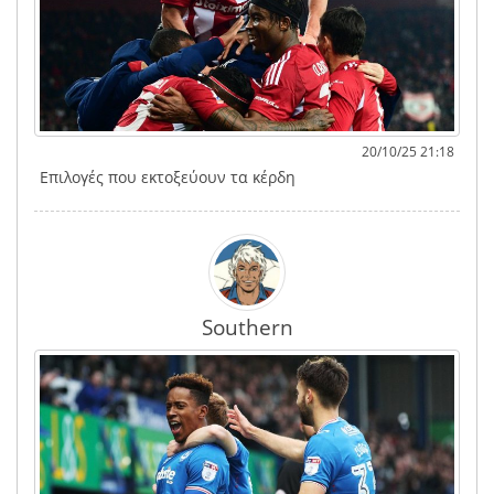
20/10/25 21:18
Επιλογές που εκτοξεύουν τα κέρδη
Southern