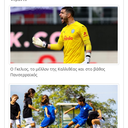
Ο Γκελιος, το μέλλον της Καλλιθέας και στο βάθος
Πανσερραϊκός