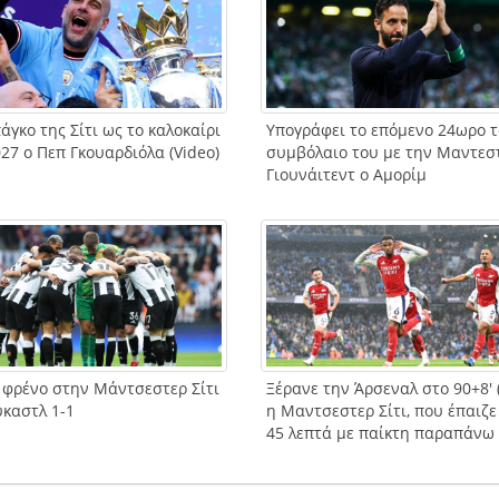
άγκο της Σίτι ως το καλοκαίρι
Υπογράφει το επόμενο 24ωρο τ
27 ο Πεπ Γκουαρδιόλα (Video)
συμβόλαιο του με την Μαντεσ
Γιουνάιτεντ ο Αμορίμ
 φρένο στην Μάντσεστερ Σίτι
Ξέρανε την Άρσεναλ στο 90+8′ (
ύκαστλ 1-1
η Μαντσεστερ Σίτι, που έπαιζε
45 λεπτά με παίκτη παραπάνω