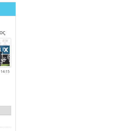
ος
 14:15