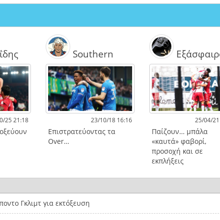
ΐδης
Southern
Εξάσφαιρ
0/25 21:18
23/10/18 16:16
25/04/21
τοξεύουν
Επιστρατεύοντας τα
Παίζουν… μπάλα
Over…
«καυτά» φαβορί,
προσοχή και σε
εκπλήξεις
οντο Γκλιμτ για εκτόξευση