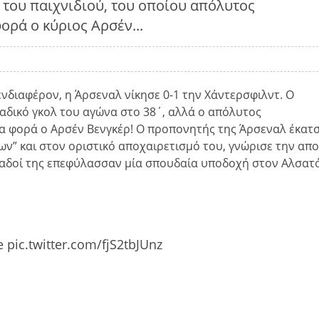
 του παιχνιδιού, του οποίου απόλυτος
ορά ο κύριος Αρσέν...
ενδιαφέρον, η Άρσεναλ νίκησε 0-1 την Χάντερσφιλντ. Ο
αδικό γκολ του αγώνα στο 38΄, αλλά ο απόλυτος
α φορά ο Αρσέν Βενγκέρ! Ο προπονητής της Άρσεναλ έκατσ
ων” και στον οριστικό αποχαιρετισμό του, γνώρισε την απ
οπαδοί της επεφύλασσαν μία σπουδαία υποδοχή στον Αλσατό
e
pic.twitter.com/fjS2tbJUnz