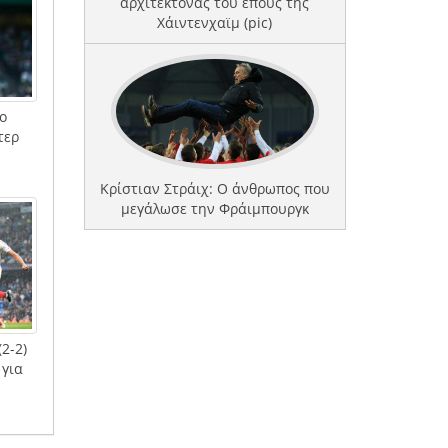
αρχιτέκτονας του έπους της
Χάιντενχαϊμ (pic)
ο
τερ
Κρίστιαν Στράιχ: Ο άνθρωπος που
μεγάλωσε την Φράιμπουργκ
2-2)
 για