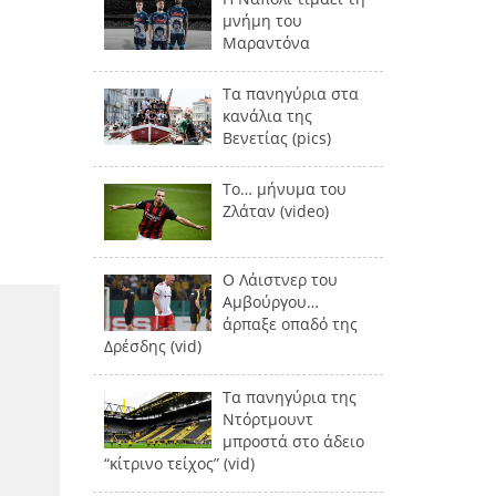
μνήμη του
Μαραντόνα
Τα πανηγύρια στα
κανάλια της
Βενετίας (pics)
Το… μήνυμα του
Ζλάταν (video)
Ο Λάιστνερ του
Αμβούργου…
άρπαξε οπαδό της
Δρέσδης (vid)
Τα πανηγύρια της
Ντόρτμουντ
μπροστά στο άδειο
“κίτρινο τείχος” (vid)