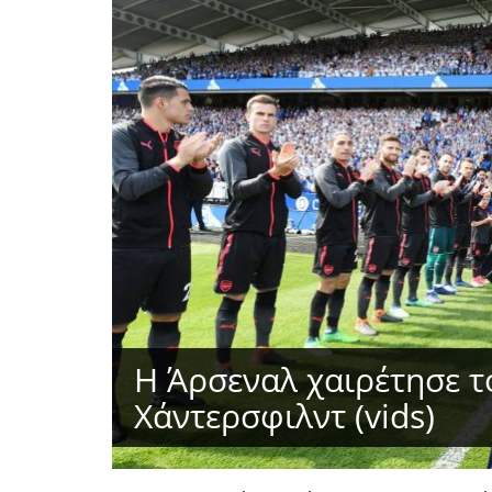
Η Άρσεναλ χαιρέτησε το
Χάντερσφιλντ (vids)