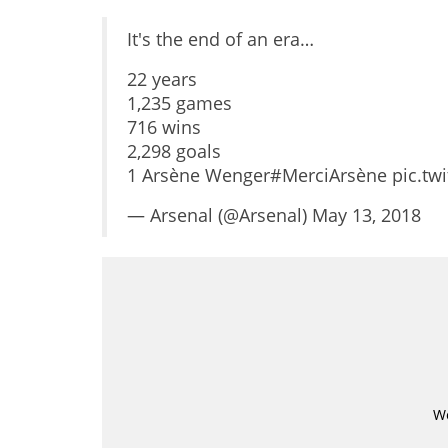
It's the end of an era…
22 years
1,235 games
716 wins
2,298 goals
1 Arsène Wenger
#MerciArsène
pic.tw
— Arsenal (@Arsenal)
May 13, 2018