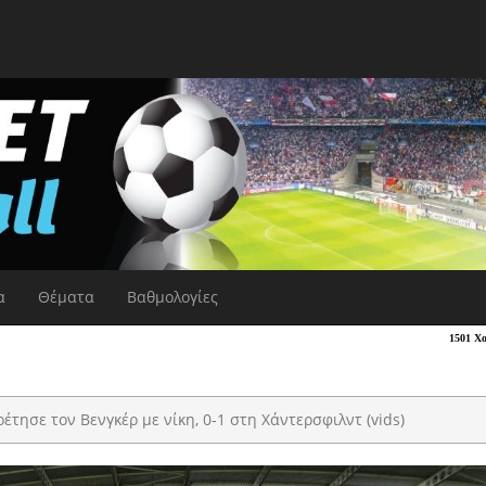
α
Θέματα
Βαθμολογίες
έτησε τον Βενγκέρ με νίκη, 0-1 στη Χάντερσφιλντ (vids)