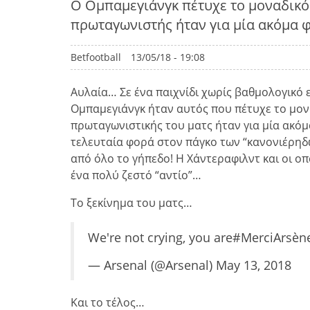
Ο Ομπαμεγιάνγκ πέτυχε το μοναδικό
πρωταγωνιστής ήταν για μία ακόμα φ
Betfootball
13/05/18 - 19:08
Αυλαία… Σε ένα παιχνίδι χωρίς βαθμολογικό 
Ομπαμεγιάνγκ ήταν αυτός που πέτυχε το μον
πρωταγωνιστικής του ματς ήταν για μία ακόμ
τελευταία φορά στον πάγκο των “κανονιέρηδ
από όλο το γήπεδο! Η Χάντεραφιλντ και οι 
ένα πολύ ζεστό “αντίο”…
Το ξεκίνημα του ματς…
We're not crying, you are
#MerciArsèn
— Arsenal (@Arsenal)
May 13, 2018
Και το τέλος…