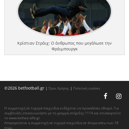
Κρίστιαν Στράιχ: Ο άνθρωπος που μεγάλωσε την
Φράιμπουργκ
©2026 betfootball.gr
|
Όροι Χρήσης
|
Πολιτική cookies
Η συμμετοχή σε τυχερά παιχνίδια ενδέχεται να προκαλέσει εθισμό. Για
συμβουλές επικοινωνήστε με τη γραμμή στήριξης 1114 και επισκεφτείτε
το
www.kethea-alfa.gr
Απαγορεύεται η συμμετοχή σε τυχερά παιχνίδια σε άτομα κάτω των 18
ετών.