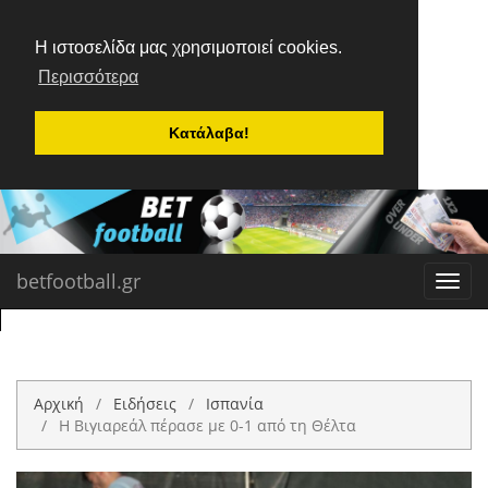
Η ιστοσελίδα μας χρησιμοποιεί cookies.
Περισσότερα
Κατάλαβα!
betfootball.gr
Toggl
navig
Αρχική
Ειδήσεις
Ισπανία
Η Βιγιαρεάλ πέρασε με 0-1 από τη Θέλτα