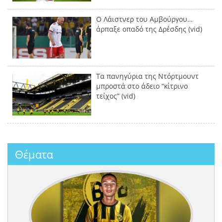
Ο Λάιστνερ του Αμβούργου…
άρπαξε οπαδό της Δρέσδης (vid)
Τα πανηγύρια της Ντόρτμουντ
μπροστά στο άδειο “κίτρινο
τείχος” (vid)
Θέματα