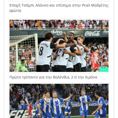
Εποχή Τσάμπι Αλόνσο και επίσημα στην Ρεαλ Μαδρίτης
(φώτο)
Πρώτο τρίποντο για την Βαλένθια, 2-0 την Χιρόνα