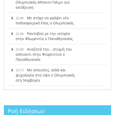
Ολυμπιακός-Μποντο Γκλιμτ για
εκτόξευση
Με στόχο να γράψει νέο
22:49
ποδοσφαιρικό έπος ο Ολυμπιακός
Ραντεβού με την ιστορία
22:26
στην Φλωρεντία ο Παναθηναϊκός
Αναζητά την… στιγμή του
23:40
απέναντι στην Φιορεντίνα ο
Παναθηναϊκός
Με απουσίες, αλλά και
23:15
ψυχολογία στα ύψη ο Ολυμπιακός
στη Νορβηγία
Ροή Ειδήσεων