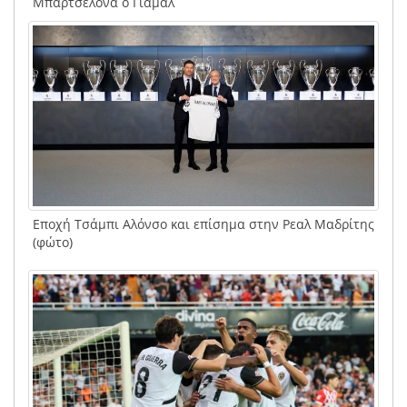
Μπαρτσελόνα ο Γιαμάλ
Εποχή Τσάμπι Αλόνσο και επίσημα στην Ρεαλ Μαδρίτης
(φώτο)