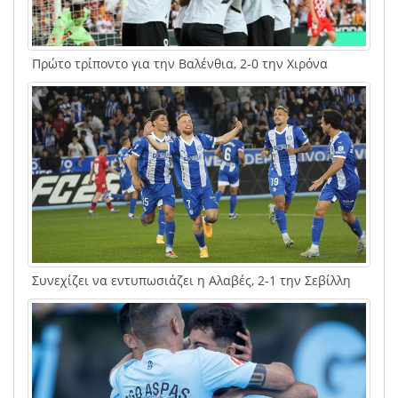
Πρώτο τρίποντο για την Βαλένθια, 2-0 την Χιρόνα
Συνεχίζει να εντυπωσιάζει η Αλαβές, 2-1 την Σεβίλλη