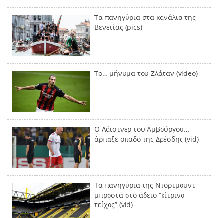
Τα πανηγύρια στα κανάλια της
Βενετίας (pics)
Το… μήνυμα του Ζλάταν (video)
Ο Λάιστνερ του Αμβούργου…
άρπαξε οπαδό της Δρέσδης (vid)
Τα πανηγύρια της Ντόρτμουντ
μπροστά στο άδειο “κίτρινο
τείχος” (vid)