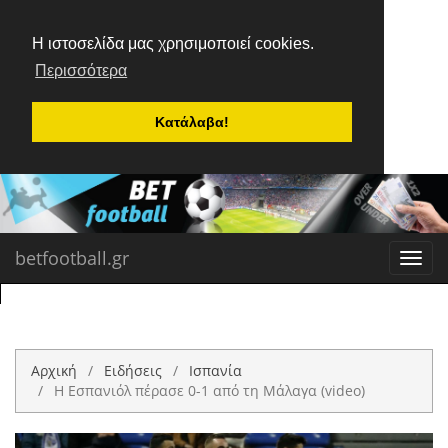
Η ιστοσελίδα μας χρησιμοποιεί cookies.
Περισσότερα
Κατάλαβα!
betfootball.gr
Toggl
navig
Αρχική
Ειδήσεις
Ισπανία
Η Εσπανιόλ πέρασε 0-1 από τη Μάλαγα (video)