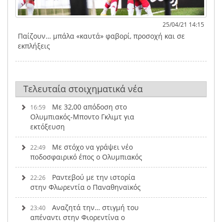
25/04/21 14:15
Παίζουν… μπάλα «καυτά» φαβορί, προσοχή και σε
εκπλήξεις
Τελευταία στοιχηματικά νέα
Με 32,00 απόδοση στο
16:59
Ολυμπιακός-Μποντο Γκλιμτ για
εκτόξευση
Με στόχο να γράψει νέο
22:49
ποδοσφαιρικό έπος ο Ολυμπιακός
Ραντεβού με την ιστορία
22:26
στην Φλωρεντία ο Παναθηναϊκός
Αναζητά την… στιγμή του
23:40
απέναντι στην Φιορεντίνα ο