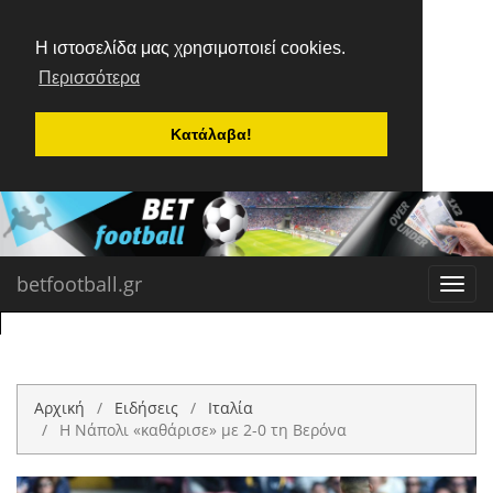
Η ιστοσελίδα μας χρησιμοποιεί cookies.
Περισσότερα
Κατάλαβα!
betfootball.gr
Toggl
navig
Αρχική
Ειδήσεις
Ιταλία
Η Νάπολι «καθάρισε» με 2-0 τη Βερόνα