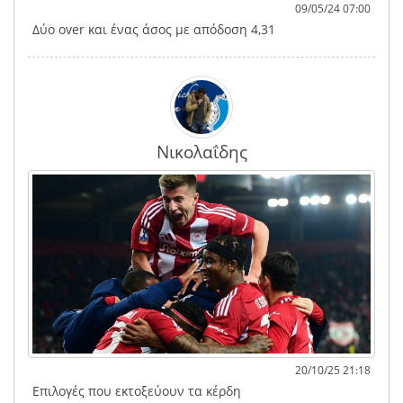
09/05/24 07:00
Δύο over και ένας άσος με απόδοση 4,31
Νικολαΐδης
20/10/25 21:18
Επιλογές που εκτοξεύουν τα κέρδη