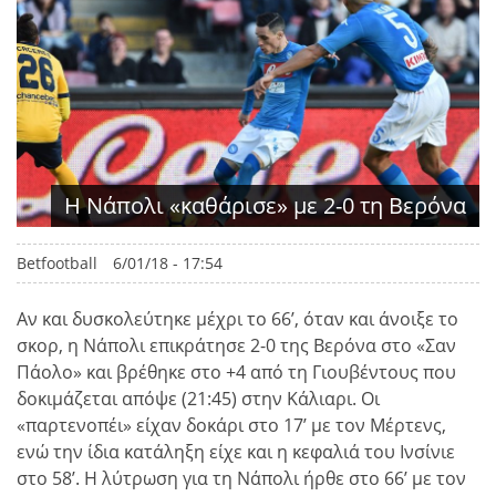
Η Νάπολι «καθάρισε» με 2-0 τη Βερόνα
Betfootball
6/01/18 - 17:54
Αν και δυσκολεύτηκε μέχρι το 66’, όταν και άνοιξε το
σκορ, η Νάπολι επικράτησε 2-0 της Βερόνα στο «Σαν
Πάολο» και βρέθηκε στο +4 από τη Γιουβέντους που
δοκιμάζεται απόψε (21:45) στην Κάλιαρι. Οι
«παρτενοπέι» είχαν δοκάρι στο 17’ με τον Μέρτενς,
ενώ την ίδια κατάληξη είχε και η κεφαλιά του Ινσίνιε
στο 58’. Η λύτρωση για τη Νάπολι ήρθε στο 66’ με τον