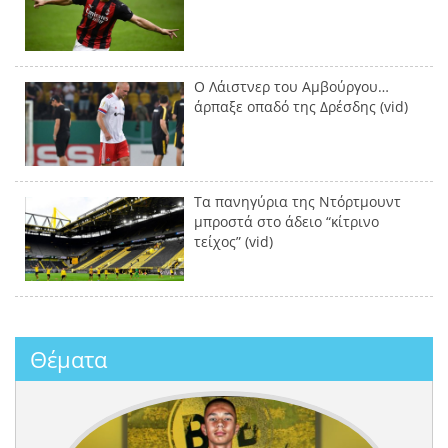
Ο Λάιστνερ του Αμβούργου…
άρπαξε οπαδό της Δρέσδης (vid)
Τα πανηγύρια της Ντόρτμουντ
μπροστά στο άδειο “κίτρινο
τείχος” (vid)
Θέματα