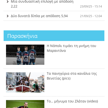
Μία συνδυαστική επιλογή με απόδοση
2,22
23/09/25 - 15:14
Δύο δυνατά δίπλα με απόδοση 5,94
21/09/25 - 12:04
Παρασκήνια
Η Νάπολι τιμάει τη μνήμη του
Μαραντόνα
Τα πανηγύρια στα κανάλια της
Βενετίας (pics)
Το… μήνυμα του Ζλάταν (video)