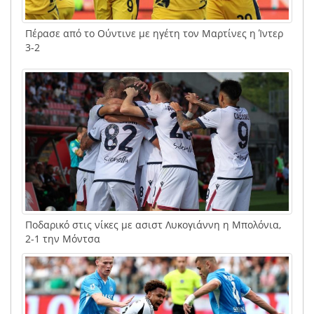
Πέρασε από το Ούντινε με ηγέτη τον Μαρτίνες η Ίντερ
3-2
Ποδαρικό στις νίκες με ασιστ Λυκογιάννη η Μπολόνια,
2-1 την Μόντσα