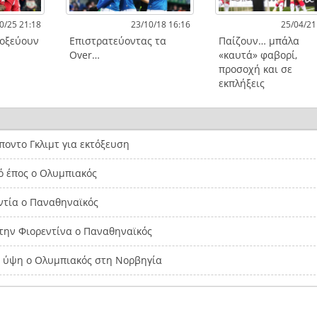
0/25 21:18
23/10/18 16:16
25/04/21
τοξεύουν
Επιστρατεύοντας τα
Παίζουν… μπάλα
Over…
«καυτά» φαβορί,
προσοχή και σε
εκπλήξεις
οντο Γκλιμτ για εκτόξευση
ό έπος ο Ολυμπιακός
ντία ο Παναθηναϊκός
την Φιορεντίνα ο Παναθηναϊκός
α ύψη ο Ολυμπιακός στη Νορβηγία