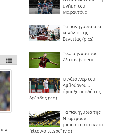
μνήμη του
Μαραντόνα
Τα πανηγύρια στα
κανάλια της
Βενετίας (pics)
Το… μήνυμα του
Ζλάταν (video)
Ο Λάιστνερ του
Αμβούργου…
άρπαξε οπαδό της
Δρέσδης (vid)
Τα πανηγύρια της
Ντόρτμουντ
μπροστά στο άδειο
νουν
“κίτρινο τείχος” (vid)