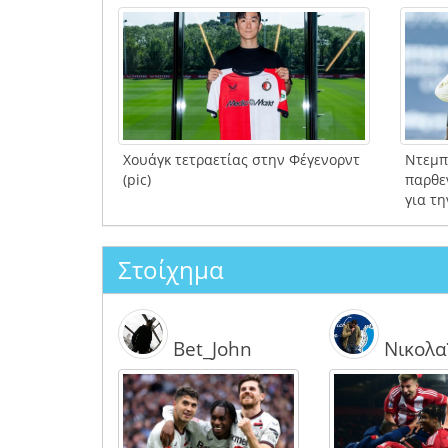
Χουάγκ τετραετίας στην Φέγενορντ
Ντεμπο
(pic)
παρθεν
για τ
Στοίχημα
Bet_John
Νικολα