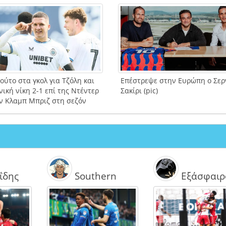
ύτο στα γκολ για Τζόλη και
Επέστρεψε στην Ευρώπη ο Σερ
ική νίκη 2-1 επί της Ντέντερ
Σακίρι (pic)
ην Κλαμπ Μπριζ στη σεζόν
ΐδης
Southern
Εξάσφαιρ