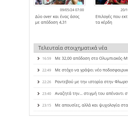
09/05/24 07:00
20/1
Δύο over και ένας άσος
Επιλογές που εκ
με απόδοση 4,31
τα κέρδη
Τελευταία στοιχηματικά νέα
Με 32,00 απόδοση στο Ολυμπιακός-Μπ
16:59
Με στόχο να γράψει νέο ποδοσφαιρικ
22:49
Ραντεβού με την ιστορία στην Φλωρε
22:26
Αναζητά την… στιγμή του απέναντι σ
23:40
Με απουσίες, αλλά και ψυχολογία στ
23:15