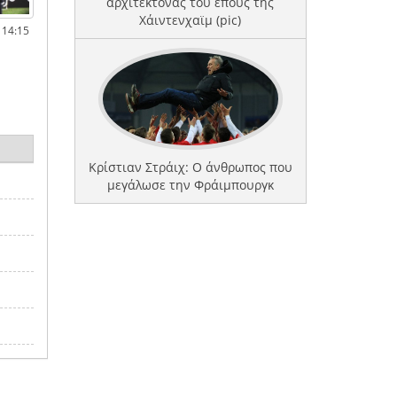
αρχιτέκτονας του έπους της
Χάιντενχαϊμ (pic)
 14:15
Κρίστιαν Στράιχ: Ο άνθρωπος που
μεγάλωσε την Φράιμπουργκ