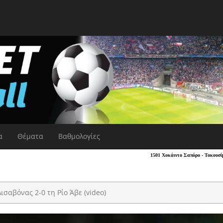
α
Θέματα
Βαθμολογίες
ισαβόνας 2-0 τη Ρίο Άβε (video)