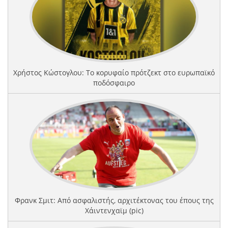
Χρήστος Κώστογλου: Το κορυφαίο πρότζεκτ στο ευρωπαϊκό
ποδόσφαιρο
Φρανκ Σμιτ: Από ασφαλιστής, αρχιτέκτονας του έπους της
Χάιντενχαϊμ (pic)