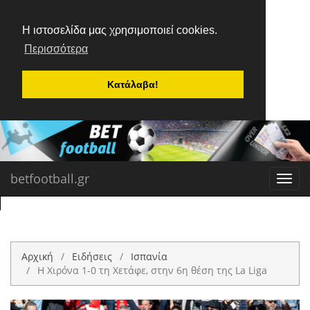
Η ιστοσελίδα μας χρησιμοποιεί cookies.
Περισσότερα
Κατάλαβα!
betfootball.gr
Toggl
navig
Αρχική
Ειδήσεις
Ισπανία
Η Χιρόνα 1-0 τη Χετάφε, στην 6η θέση της La Liga