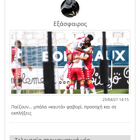
Εξάσφαιρος
25/04/21 14:15
Παίζουν… μπάλα «καυτά» φαβορί, προσοχή και σε
εκπλήξεις
Τελευταία στοιχηματικά νέα