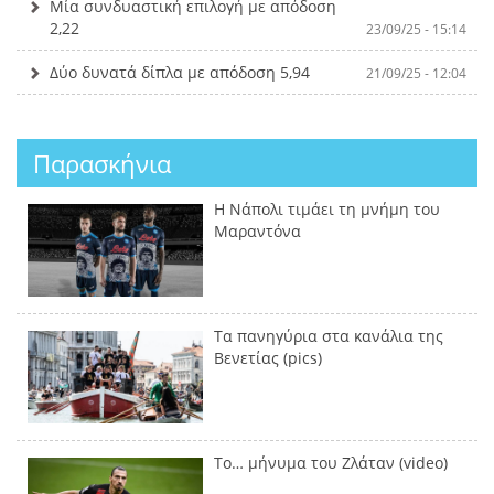
Μία συνδυαστική επιλογή με απόδοση
2,22
23/09/25 - 15:14
Δύο δυνατά δίπλα με απόδοση 5,94
21/09/25 - 12:04
Παρασκήνια
Η Νάπολι τιμάει τη μνήμη του
Μαραντόνα
Τα πανηγύρια στα κανάλια της
Βενετίας (pics)
Το… μήνυμα του Ζλάταν (video)