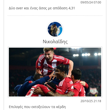
09/05/24 07:00
Δύο over και ένας άσος με απόδοση 4,31
Νικολαΐδης
20/10/25 21:18
Επιλογές που εκτοξεύουν τα κέρδη