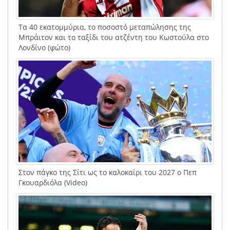
Τα 40 εκατομμύρια, το ποσοστό μεταπώλησης της
Μπράιτον και το ταξίδι του ατζέντη του Κωστούλα στο
Λονδίνο (φώτο)
Στον πάγκο της Σίτι ως το καλοκαίρι του 2027 ο Πεπ
Γκουαρδιόλα (Video)