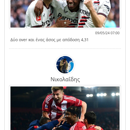
09/05/24 07:00
Δύο over και ένας άσος με απόδοση 4,31
Νικολαΐδης