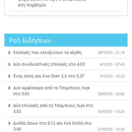
στη Νορβηγία
Ροή Ειδήσεων
Επιλογές που εκτοξεύουν τα κέρδη
20/10/25 - 21:18
Δύο συνδυαστικές επιλογές στο 4,03
4/10/25 - 07:43
Ένας άσος και ένα Over 2,5 στο 3,37
3/10/25 - 16:23
Δυο αμφίσκορα από το Τσαμπιονς Λιγκ
στο 3,65
30/09/25 - 23:05
Δύο επιλογές από το Τσαμπιονς Λιγκ στο
3,02
30/09/25 - 14:23
Δυάδα άσων στο 8,12 και ένα διπλό στο
3,00
27/09/25 - 15:33