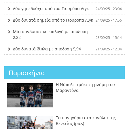
Δύο γηπεδούχοι από του Γιουρόπα Λιγκ
24/09/25 - 23:04
Δύο δυνατά σημεία από το Γιουρόπα Λιγκ
24/09/25 - 17:56
Μία συνδυαστική επιλογή με απόδοση
2,22
23/09/25 - 15:14
Δύο δυνατά δίπλα με απόδοση 5,94
21/09/25 - 12:04
Παρασκήνια
Η Νάπολι τιμάει τη μνήμη του
Μαραντόνα
Τα πανηγύρια στα κανάλια της
Βενετίας (pics)