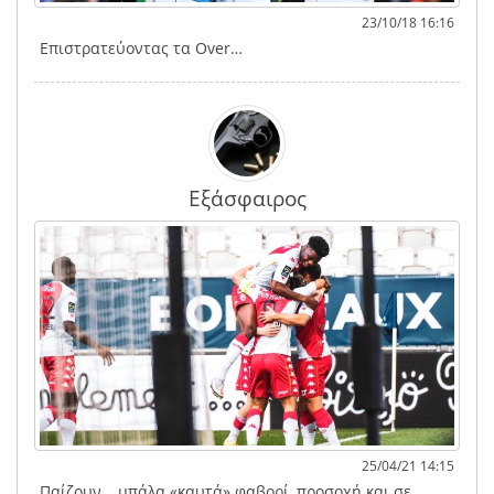
23/10/18 16:16
Επιστρατεύοντας τα Over…
Εξάσφαιρος
25/04/21 14:15
Παίζουν… μπάλα «καυτά» φαβορί, προσοχή και σε