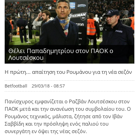
Θέλει Παπαδημητρίου στον ΠΑΟΚ ο
Λουτσέσκου
Η πρώτη... απαίτηση του Ρουμάνου για τη νέα σεζόν
Betfootball
29/03/18 - 08:57
Πανίσχυρος εμφανίζεται ο Ραζβάν Λουτσέσκου στον
ΠΑΟΚ μετά και την ανανέωση του συμβολαίου του. Ο
Ρουμάνος τεχνικός, μάλιστα, ζήτησε από τον Ιβάν
Σαββίδη και την πρόσληψη ενός παλιού του
συνεργάτη εν όψει της νέας σεζόν.