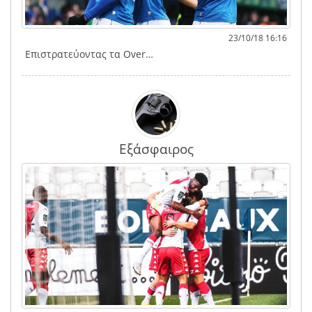
23/10/18 16:16
Επιστρατεύοντας τα Over…
Εξάσφαιρος