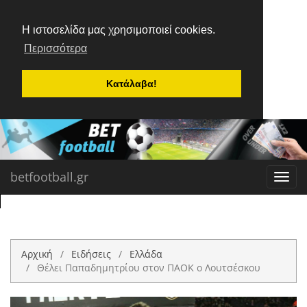
Η ιστοσελίδα μας χρησιμοποιεί cookies.
Περισσότερα
Κατάλαβα!
betfootball.gr
Toggl
navig
Αρχική
Ειδήσεις
Ελλάδα
Θέλει Παπαδημητρίου στον ΠΑΟΚ ο Λουτσέσκου