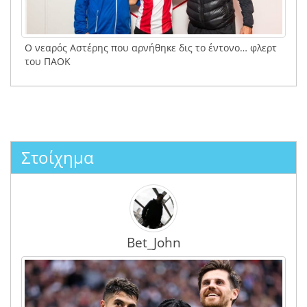
Ο νεαρός Αστέρης που αρνήθηκε δις το έντονο… φλερτ
του ΠΑΟΚ
Στοίχημα
Bet_John