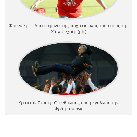
Φρανκ Σμιτ: Από ασφαλιστής, αρχιτέκτονας του έπους της
Χάιντενχαϊμ (pic)
Κρίστιαν Στράιχ: Ο άνθρωπος που μεγάλωσε την
Φράιμπουργκ