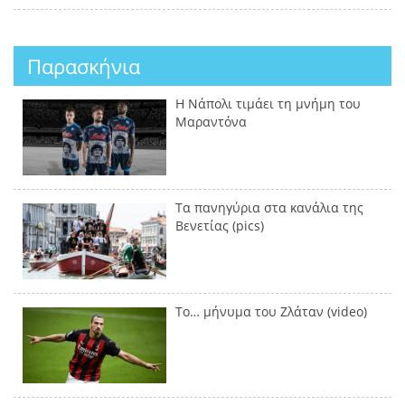
Παρασκήνια
Η Νάπολι τιμάει τη μνήμη του
Μαραντόνα
Τα πανηγύρια στα κανάλια της
Βενετίας (pics)
Το… μήνυμα του Ζλάταν (video)