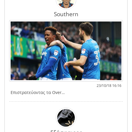
Southern
23/10/18 16:16
Επιστρατεύοντας τα Over…