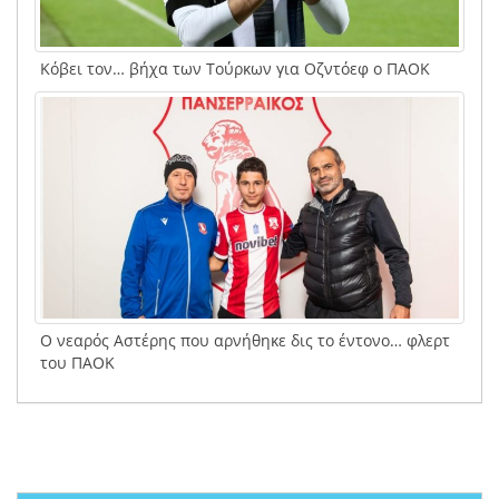
Κόβει τον… βήχα των Τούρκων για Οζντόεφ ο ΠΑΟΚ
Ο νεαρός Αστέρης που αρνήθηκε δις το έντονο… φλερτ
του ΠΑΟΚ