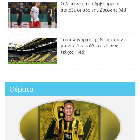
Ο Λάιστνερ του Αμβούργου…
άρπαξε οπαδό της Δρέσδης (vid)
Τα πανηγύρια της Ντόρτμουντ
μπροστά στο άδειο “κίτρινο
τείχος” (vid)
Θέματα