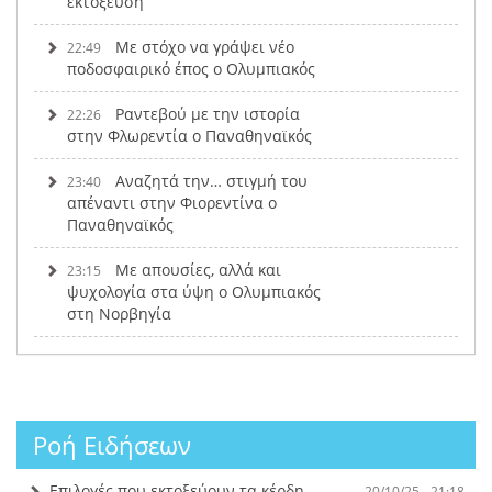
εκτόξευση
Με στόχο να γράψει νέο
22:49
ποδοσφαιρικό έπος ο Ολυμπιακός
Ραντεβού με την ιστορία
22:26
στην Φλωρεντία ο Παναθηναϊκός
Αναζητά την… στιγμή του
23:40
απέναντι στην Φιορεντίνα ο
Παναθηναϊκός
Με απουσίες, αλλά και
23:15
ψυχολογία στα ύψη ο Ολυμπιακός
στη Νορβηγία
Ροή Ειδήσεων
Επιλογές που εκτοξεύουν τα κέρδη
20/10/25 - 21:18