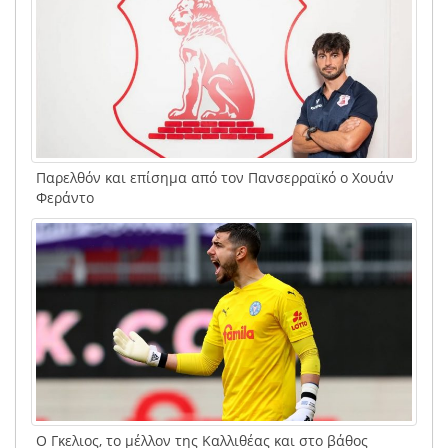
Παρελθόν και επίσημα από τον Πανσερραϊκό ο Χουάν
Φεράντο
Ο Γκελιος, το μέλλον της Καλλιθέας και στο βάθος