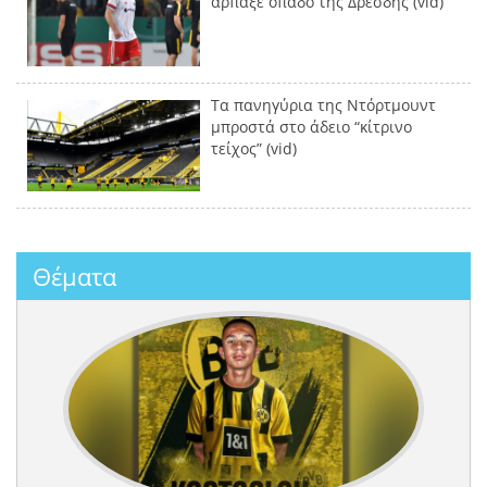
άρπαξε οπαδό της Δρέσδης (vid)
Τα πανηγύρια της Ντόρτμουντ
μπροστά στο άδειο “κίτρινο
τείχος” (vid)
Θέματα