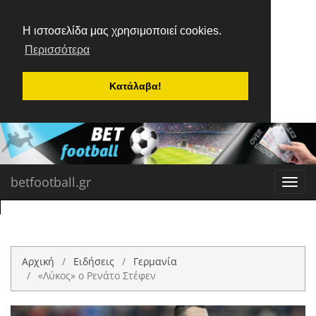
Η ιστοσελίδα μας χρησιμοποιεί cookies.
Περισσότερα
Κατάλαβα!
betfootball.gr
Toggl
navig
Αρχική
Ειδήσεις
Γερμανία
«Λύκος» ο Ρενάτο Στέφεν