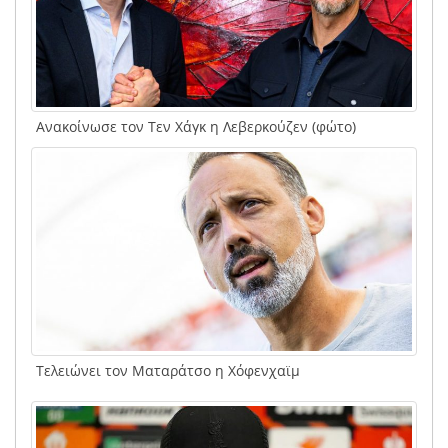
Ανακοίνωσε τον Τεν Χάγκ η Λεβερκούζεν (φώτο)
Τελειώνει τον Ματαράτσο η Χόφενχαϊμ