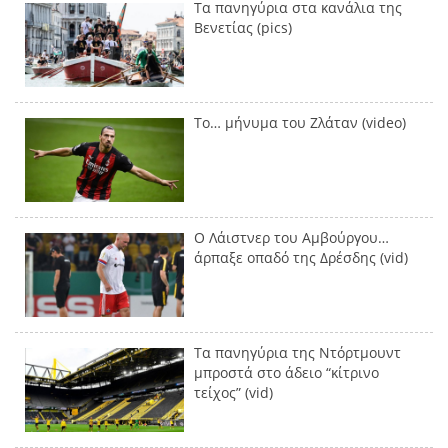
Τα πανηγύρια στα κανάλια της
Βενετίας (pics)
Το… μήνυμα του Ζλάταν (video)
Ο Λάιστνερ του Αμβούργου…
άρπαξε οπαδό της Δρέσδης (vid)
Τα πανηγύρια της Ντόρτμουντ
μπροστά στο άδειο “κίτρινο
τείχος” (vid)