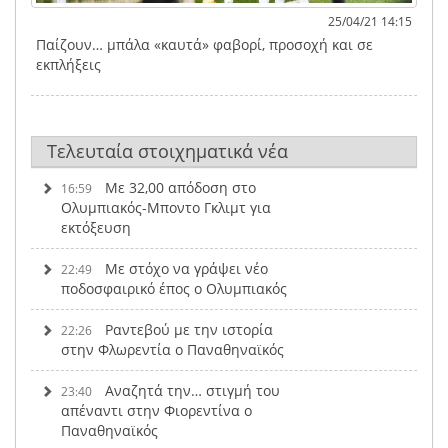
25/04/21 14:15
Παίζουν… μπάλα «καυτά» φαβορί, προσοχή και σε
εκπλήξεις
Τελευταία στοιχηματικά νέα
Με 32,00 απόδοση στο
16:59
Ολυμπιακός-Μποντο Γκλιμτ για
εκτόξευση
Με στόχο να γράψει νέο
22:49
ποδοσφαιρικό έπος ο Ολυμπιακός
Ραντεβού με την ιστορία
22:26
στην Φλωρεντία ο Παναθηναϊκός
Αναζητά την… στιγμή του
23:40
απέναντι στην Φιορεντίνα ο
Παναθηναϊκός