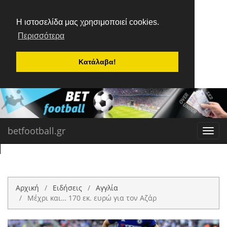
Η ιστοσελίδα μας χρησιμοποιεί cookies.
Περισσότερα
Κατάλαβα!
betfootball.gr
Toggl
navig
Αρχική
Ειδήσεις
Αγγλία
Μέχρι και… 170 εκ. ευρώ για τον Αζάρ