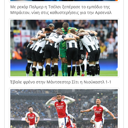
Με ρεκόρ Παλμερ η Τσέλσι ξεπέρασε το εμπόδιο της
Μπράιτον, νίκη στις καθυστερήσεις για την Αρσεναλ
Έβαλε φρένο στην Μάντσεστερ Σίτι η Νιούκαστλ 1-1