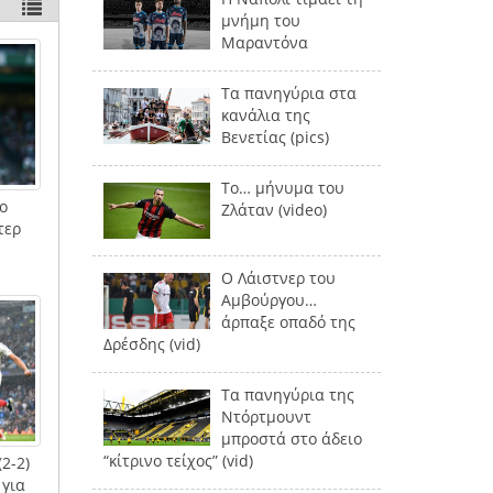
μνήμη του
Μαραντόνα
Τα πανηγύρια στα
κανάλια της
Βενετίας (pics)
Το… μήνυμα του
ο
Ζλάταν (video)
τερ
Ο Λάιστνερ του
Αμβούργου…
άρπαξε οπαδό της
Δρέσδης (vid)
Τα πανηγύρια της
Ντόρτμουντ
μπροστά στο άδειο
“κίτρινο τείχος” (vid)
2-2)
 για