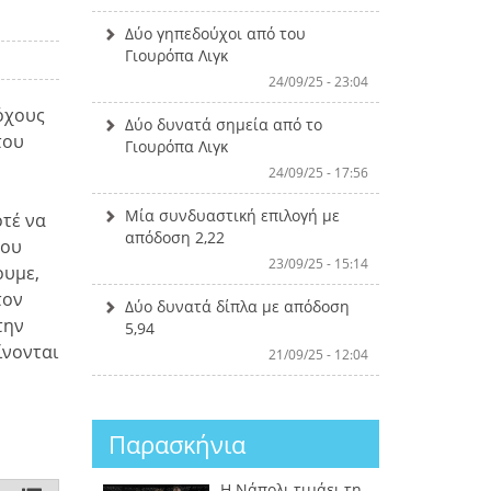
Δύο γηπεδούχοι από του
Γιουρόπα Λιγκ
24/09/25 - 23:04
όχους
Δύο δυνατά σημεία από το
του
Γιουρόπα Λιγκ
24/09/25 - 17:56
Μία συνδυαστική επιλογή με
οτέ να
απόδοση 2,22
που
23/09/25 - 15:14
ουμε,
τον
Δύο δυνατά δίπλα με απόδοση
την
5,94
ίνονται
21/09/25 - 12:04
Παρασκήνια
Η Νάπολι τιμάει τη