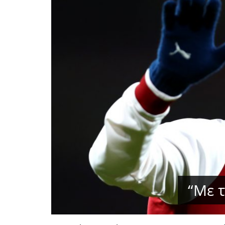
“Με τ