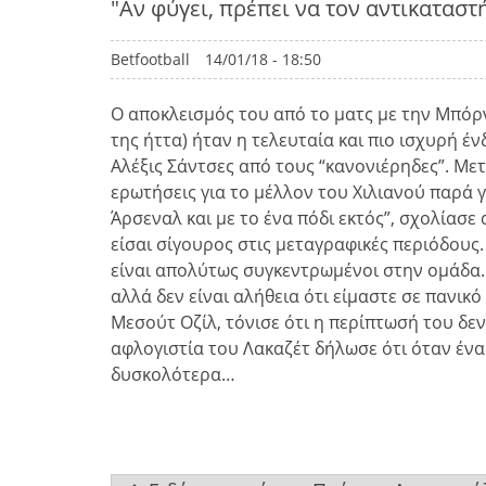
"Αν φύγει, πρέπει να τον αντικατασ
Betfootball
14/01/18 - 18:50
Ο αποκλεισμός του από το ματς με την Μπόρ
της ήττα) ήταν η τελευταία και πιο ισχυρή έ
Αλέξις Σάντσες από τους “κανονιέρηδες”. Μετ
ερωτήσεις για το μέλλον του Χιλιανού παρά γι
Άρσεναλ και με το ένα πόδι εκτός”, σχολίασε 
είσαι σίγουρος στις μεταγραφικές περιόδους
είναι απολύτως συγκεντρωμένοι στην ομάδα. 
αλλά δεν είναι αλήθεια ότι είμαστε σε πανικό
Μεσούτ Οζίλ, τόνισε ότι η περίπτωσή του δεν 
αφλογιστία του Λακαζέτ δήλωσε ότι όταν ένας
δυσκολότερα…