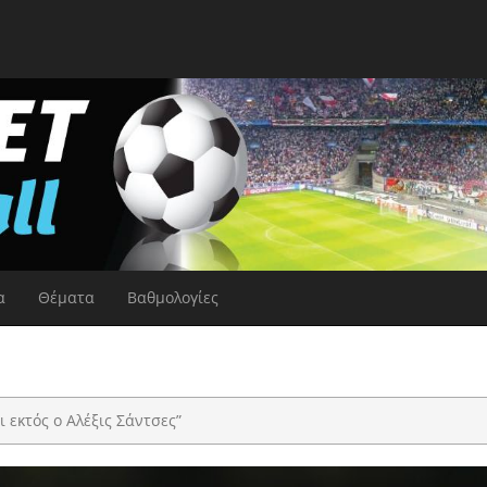
α
Θέματα
Βαθμολογίες
ι εκτός ο Αλέξις Σάντσες”