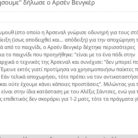
τήσουμε" δήλωσε ο Αρσέν Βενγκέρ
νμουθ (στο οποίο η Άρσεναλ γνώρισε οδυνηρή για τους στ
νδειξη (ίσως αποδειχθεί και… απόδειξη) για την αποχώρηση 
ά από το παιχνίδι, ο Αρσέν Βενγκέρ δέχτηκε περισσότερες
α το παιχνίδι που προηγήθηκε: “είναι με το ένα πόδι στην
αρχικά ο τεχνικός της Άρσεναλ και συνέχισε: “δεν μπορεί π
. Έμεινε εκτός γιατί προτίμησα να χρησιμοποιήσω παίκτες 
Εάν τελικά αποχωρήσει, τότε πρέπει να τον αντικαταστήσ
 και ούτε έχουμε κάνει κάποιες προστάσεις”. Μιλώντας για 
είναι στην ίδια κατάσταση με του Αλέξις Σάντσες, ενώ για 
 επιθετικός δεν σκοράρει για 1-2 ματς, τότε τα πράγματα γ