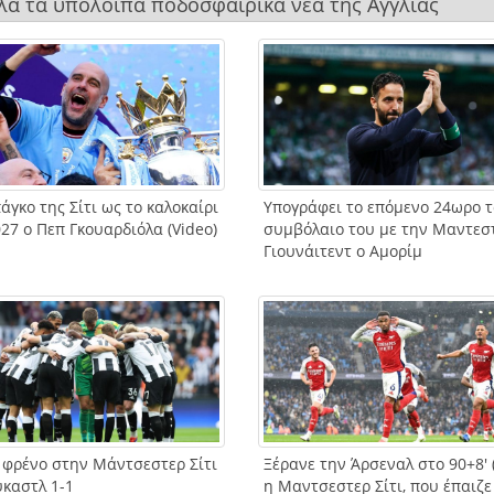
όλα τα υπόλοιπα ποδοσφαιρικά νέα της Αγγλίας
άγκο της Σίτι ως το καλοκαίρι
Υπογράφει το επόμενο 24ωρο τ
27 ο Πεπ Γκουαρδιόλα (Video)
συμβόλαιο του με την Μαντεσ
Γιουνάιτεντ ο Αμορίμ
 φρένο στην Μάντσεστερ Σίτι
Ξέρανε την Άρσεναλ στο 90+8′ (
ύκαστλ 1-1
η Μαντσεστερ Σίτι, που έπαιζε