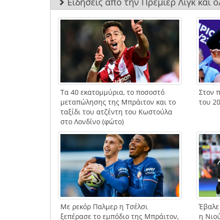
Ειδήσεις από την Πρέμιερ Λιγκ και 
Τα 40 εκατομμύρια, το ποσοστό
Στον π
μεταπώλησης της Μπράιτον και το
του 20
ταξίδι του ατζέντη του Κωστούλα
στο Λονδίνο (φώτο)
Με ρεκόρ Παλμερ η Τσέλσι
Έβαλε
ξεπέρασε το εμπόδιο της Μπράιτον,
η Νιο