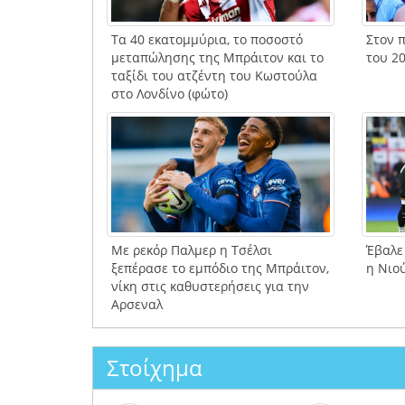
Τα 40 εκατομμύρια, το ποσοστό
Στον π
μεταπώλησης της Μπράιτον και το
του 20
ταξίδι του ατζέντη του Κωστούλα
στο Λονδίνο (φώτο)
Με ρεκόρ Παλμερ η Τσέλσι
Έβαλε
ξεπέρασε το εμπόδιο της Μπράιτον,
η Νιο
νίκη στις καθυστερήσεις για την
Αρσεναλ
Στοίχημα