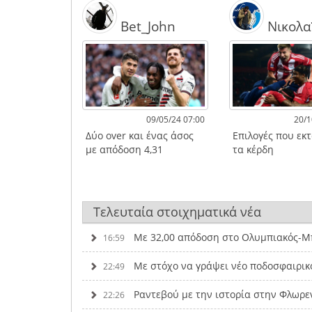
Bet_John
Νικολα
09/05/24 07:00
20/1
Δύο over και ένας άσος
Επιλογές που εκ
με απόδοση 4,31
τα κέρδη
Τελευταία στοιχηματικά νέα
Με 32,00 απόδοση στο Ολυμπιακός-Μπ
16:59
Με στόχο να γράψει νέο ποδοσφαιρικ
22:49
Ραντεβού με την ιστορία στην Φλωρε
22:26