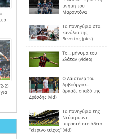
μνήμη του
Μαραντόνα
ο
τερ
Τα πανηγύρια στα
κανάλια της
Βενετίας (pics)
Το… μήνυμα του
Ζλάταν (video)
Ο Λάιστνερ του
Αμβούργου…
2-2)
άρπαξε οπαδό της
 για
Δρέσδης (vid)
Τα πανηγύρια της
Ντόρτμουντ
μπροστά στο άδειο
“κίτρινο τείχος” (vid)