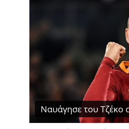
Ναυάγησε του Τζέκο σ