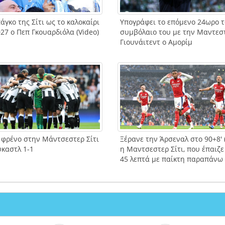
άγκο της Σίτι ως το καλοκαίρι
Υπογράφει το επόμενο 24ωρο τ
27 ο Πεπ Γκουαρδιόλα (Video)
συμβόλαιο του με την Μαντεσ
Γιουνάιτεντ ο Αμορίμ
 φρένο στην Μάντσεστερ Σίτι
Ξέρανε την Άρσεναλ στο 90+8′ (
ύκαστλ 1-1
η Μαντσεστερ Σίτι, που έπαιζε
45 λεπτά με παίκτη παραπάνω