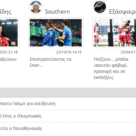
ΐδης
Southern
Εξάσφαιρ
0/25 21:18
23/10/18 16:16
25/04/21
τοξεύουν
Επιστρατεύοντας τα
Παίζουν… μπάλα
Over…
«καυτά» φαβορί,
προσοχή και σε
εκπλήξεις
οντο Γκλιμτ για εκτόξευση
ό έπος ο Ολυμπιακός
ντία ο Παναθηναϊκός