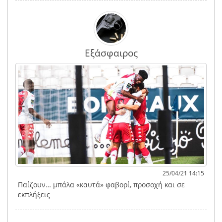
Εξάσφαιρος
25/04/21 14:15
Παίζουν… μπάλα «καυτά» φαβορί, προσοχή και σε
εκπλήξεις