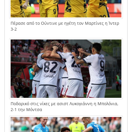
Πέρασε από το Ούντινε με ηγέτη τον Μαρτίνες η Ίντερ
3-2
Ποδαρικό στις νίκες με ασιστ Λυκογιάννη η Μπολόνια,
2-1 την Μόντσα