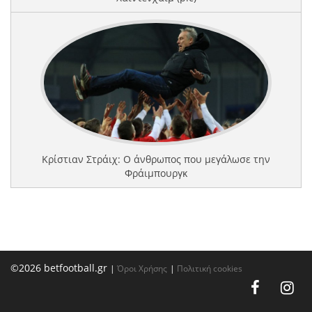
Κρίστιαν Στράιχ: Ο άνθρωπος που μεγάλωσε την
Φράιμπουργκ
©2026 betfootball.gr
|
Όροι Χρήσης
|
Πολιτική cookies