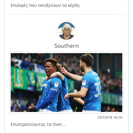
Επιλογές που εκτοξεύουν τα κέρδη
Southern
23/10/18 16:16
Επιστρατεύοντας τα Over…