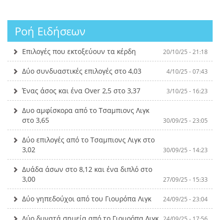
Ροή Ειδήσεων
Επιλογές που εκτοξεύουν τα κέρδη
20/10/25 - 21:18
Δύο συνδυαστικές επιλογές στο 4,03
4/10/25 - 07:43
Ένας άσος και ένα Over 2,5 στο 3,37
3/10/25 - 16:23
Δυο αμφίσκορα από το Τσαμπιονς Λιγκ
στο 3,65
30/09/25 - 23:05
Δύο επιλογές από το Τσαμπιονς Λιγκ στο
3,02
30/09/25 - 14:23
Δυάδα άσων στο 8,12 και ένα διπλό στο
3,00
27/09/25 - 15:33
Δύο γηπεδούχοι από του Γιουρόπα Λιγκ
24/09/25 - 23:04
Δύο δυνατά σημεία από το Γιουρόπα Λιγκ
24/09/25 - 17:56