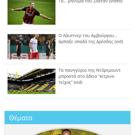
Το… μήνυμα του Ζλάταν (video)
Ο Λάιστνερ του Αμβούργου…
άρπαξε οπαδό της Δρέσδης (vid)
Τα πανηγύρια της Ντόρτμουντ
μπροστά στο άδειο “κίτρινο
τείχος” (vid)
Θέματα