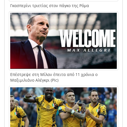
Γκασπερίνι τριετίας στον πάγκο της Ρόμα
Επέστρεψε στη Μίλαν έπειτα από 11 χρόνια ο
Μαξιμιλιάνο Αλέγκρι (Pic)