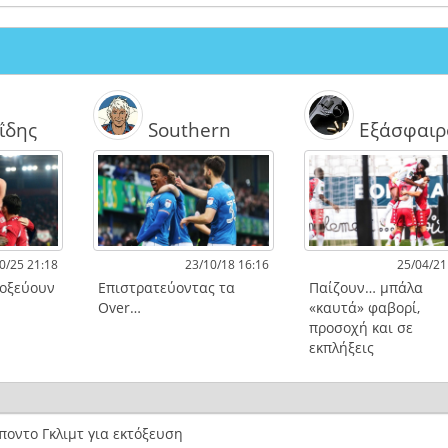
ΐδης
Southern
Εξάσφαιρ
0/25 21:18
23/10/18 16:16
25/04/21
τοξεύουν
Επιστρατεύοντας τα
Παίζουν… μπάλα
Over…
«καυτά» φαβορί,
προσοχή και σε
εκπλήξεις
οντο Γκλιμτ για εκτόξευση