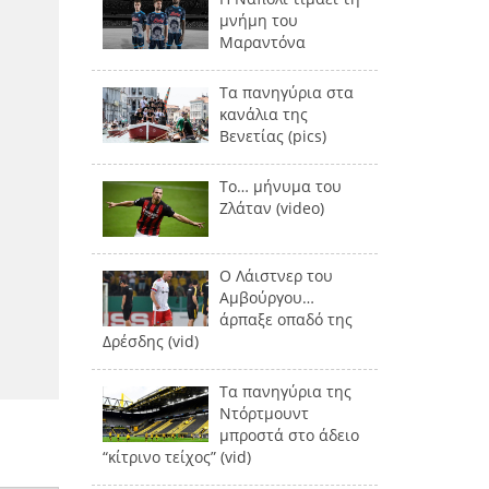
μνήμη του
Μαραντόνα
Τα πανηγύρια στα
κανάλια της
Βενετίας (pics)
Το… μήνυμα του
Ζλάταν (video)
Ο Λάιστνερ του
Αμβούργου…
άρπαξε οπαδό της
Δρέσδης (vid)
Τα πανηγύρια της
Ντόρτμουντ
μπροστά στο άδειο
“κίτρινο τείχος” (vid)