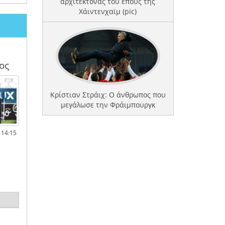
αρχιτέκτονας του έπους της
Χάιντενχαϊμ (pic)
ος
Κρίστιαν Στράιχ: Ο άνθρωπος που
μεγάλωσε την Φράιμπουργκ
 14:15