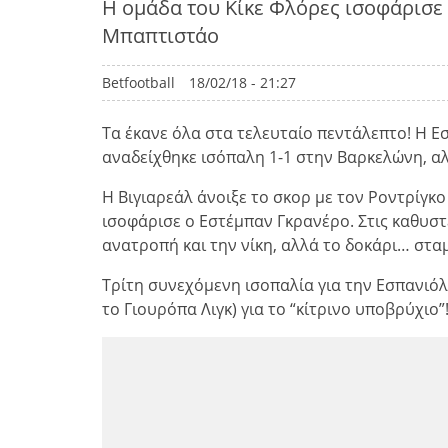
Η ομάδα του Κίκε Φλόρες ισοφάρισε σ
Μπαπτιστάο
Betfootball
18/02/18 - 21:27
Τα έκανε όλα στα τελευταίο πεντάλεπτο! Η Ε
αναδείχθηκε ισόπαλη 1-1 στην Βαρκελώνη, αλ
Η Βιγιαρεάλ άνοιξε το σκορ με τον Ροντρίγκ
ισοφάρισε ο Εστέμπαν Γκρανέρο. Στις καθυστ
ανατροπή και την νίκη, αλλά το δοκάρι… στ
Τρίτη συνεχόμενη ισοπαλία για την Εσπανιόλ
το Γιουρόπα Λιγκ) για το “κίτρινο υποβρύχιο”