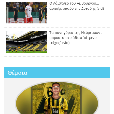
Ο Λάιστνερ του Αμβούργου…
άρπαξε οπαδό της Δρέσδης (vid)
Τα πανηγύρια της Ντόρτμουντ
μπροστά στο άδειο “κίτρινο
τείχος” (vid)
Θέματα