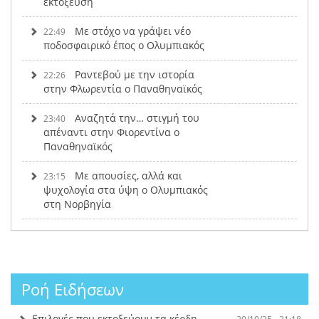
εκτόξευση
Με στόχο να γράψει νέο
22:49
ποδοσφαιρικό έπος ο Ολυμπιακός
Ραντεβού με την ιστορία
22:26
στην Φλωρεντία ο Παναθηναϊκός
Αναζητά την… στιγμή του
23:40
απέναντι στην Φιορεντίνα ο
Παναθηναϊκός
Με απουσίες, αλλά και
23:15
ψυχολογία στα ύψη ο Ολυμπιακός
στη Νορβηγία
Ροή Ειδήσεων
Επιλογές που εκτοξεύουν τα κέρδη