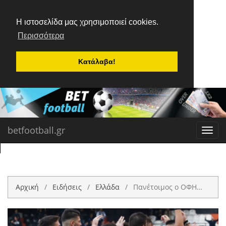
Η ιστοσελίδα μας χρησιμοποιεί cookies.
Περισσότερα
Κατάλαβα!
betfootball.gr
Toggl
navig
Αρχική
Ειδήσεις
Ελλάδα
Πανέτοιμος ο ΟΦΗ…