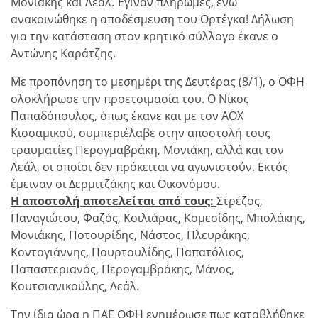
Μονιάκης και Λεάλ. Έγιναν πληρωμές, ενώ
ανακοινώθηκε η αποδέσμευση του Ορτέγκα! Δήλωση
για την κατάσταση στον κρητικό σύλλογο έκανε ο
Αντώνης Καράτζης.
Με προπόνηση το μεσημέρι της Δευτέρας (8/1), ο ΟΦΗ
ολοκλήρωσε την προετοιμασία του. Ο Νίκος
Παπαδόπουλος, όπως έκανε και με τον ΑΟΧ
Κισσαμικού, συμπεριέλαβε στην αποστολή τους
τραυματίες Περογμαβράκη, Μονιάκη, αλλά και τον
Λεάλ, οι οποίοι δεν πρόκειται να αγωνιστούν. Εκτός
έμειναν οι Δερμιτζάκης και Οικονόμου.
Η αποστολή αποτελείται από τους:
Στρέζος,
Παναγιώτου, Φαζός, Κοιλιάρας, Κομεσίδης, Μπολάκης,
Μονιάκης, Ποτουρίδης, Νάστος, Πλευράκης,
Κοντογιάννης, Πουρτουλίδης, Παπατόλιος,
Παπαστεριανός, Περογαμβράκης, Μάνος,
Κουτσιανικούλης, Λεάλ.
Την ίδια ώρα η ΠΑΕ ΟΦΗ ενημέρωσε πως καταβλήθηκε