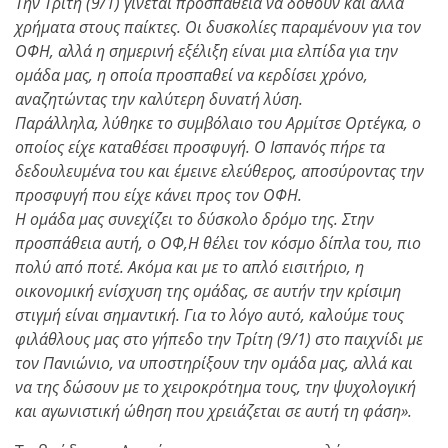
Την Τρίτη (9/1) γίνεται προσπάθεια να δοθούν και άλλα
χρήματα στους παίκτες. Οι δυσκολίες παραμένουν για τον
ΟΦΗ, αλλά η σημερινή εξέλιξη είναι μια ελπίδα για την
ομάδα μας, η οποία προσπαθεί να κερδίσει χρόνο,
αναζητώντας την καλύτερη δυνατή λύση.
Παράλληλα, λύθηκε το συμβόλαιο του Αρμίτσε Ορτέγκα, ο
οποίος είχε καταθέσει προσφυγή. Ο Ισπανός πήρε τα
δεδουλευμένα του και έμεινε ελεύθερος, αποσύροντας την
προσφυγή που είχε κάνει προς τον ΟΦΗ.
Η ομάδα μας συνεχίζει το δύσκολο δρόμο της. Στην
προσπάθεια αυτή, ο ΟΦ,Η θέλει τον κόσμο δίπλα του, πιο
πολύ από ποτέ. Ακόμα και με το απλό εισιτήριο, η
οικονομική ενίσχυση της ομάδας, σε αυτήν την κρίσιμη
στιγμή είναι σημαντική. Για το λόγο αυτό, καλούμε τους
φιλάθλους μας στο γήπεδο την Τρίτη (9/1) στο παιχνίδι με
τον Πανιώνιο, να υποστηρίξουν την ομάδα μας, αλλά και
να της δώσουν με το χειροκρότημα τους, την ψυχολογική
και αγωνιστική ώθηση που χρειάζεται σε αυτή τη φάση».